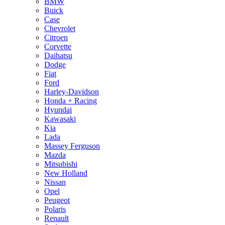
BMW
Buick
Case
Chevrolet
Citroen
Corvette
Daihatsu
Dodge
Fiat
Ford
Harley-Davidson
Honda + Racing
Hyundai
Kawasaki
Kia
Lada
Massey Ferguson
Mazda
Mitsubishi
New Holland
Nissan
Opel
Peugeot
Polaris
Renault