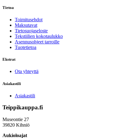
Tietoa
Toimitusehdot
Maksutavat
Tietosuojaseloste
Tekstiilien kokotaulukko
Asennusohjeet tarroille
Tuotetietoa
Ekstrat
Ota yhteyttä
Asiakastili
Asiakastili
Teippikauppa.fi
Museontie 27
39820 Kihniö
Aukioloajat