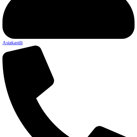
Asiakastili