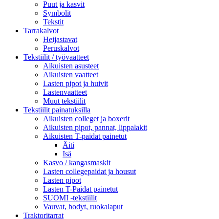
Puut ja kasvit
Symbolit
Tekstit
Tarrakalvot
Heijastavat
Peruskalvot
Tekstiilit / työvaatteet
Aikuisten asusteet
Aikuisten vaatteet
Lasten pipot ja huivit
Lastenvaatteet
Muut tekstiilit
Tekstiilit painatuksilla
Aikuisten colleget ja boxerit
Aikuisten pipot, pannat, lippalakit
Aikuisten T-paidat painetut
Äiti
Isä
Kasvo / kangasmaskit
Lasten collegepaidat ja housut
Lasten pipot
Lasten T-Paidat painetut
SUOMI -tekstiilit
Vauvat, bodyt, ruokalaput
Traktoritarrat