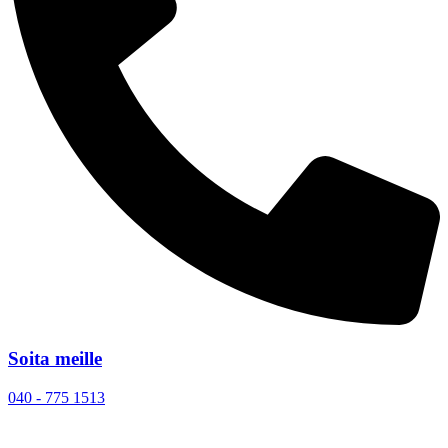
Soita meille
040 - 775 1513