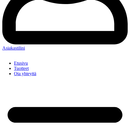
Asiakastilini
Etusivu
Tuotteet
Ota yhteyttä