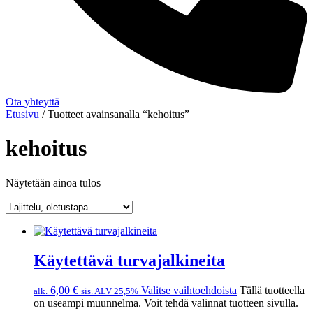
Ota yhteyttä
Etusivu
/ Tuotteet avainsanalla “kehoitus”
kehoitus
Näytetään ainoa tulos
Käytettävä turvajalkineita
6,00
€
Valitse vaihtoehdoista
Tällä tuotteella
alk.
sis. ALV 25,5%
on useampi muunnelma. Voit tehdä valinnat tuotteen sivulla.