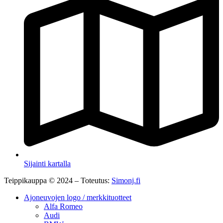
Sijainti kartalla
Teippikauppa © 2024 – Toteutus:
Simonj.fi
Ajoneuvojen logo / merkkituotteet
Alfa Romeo
Audi