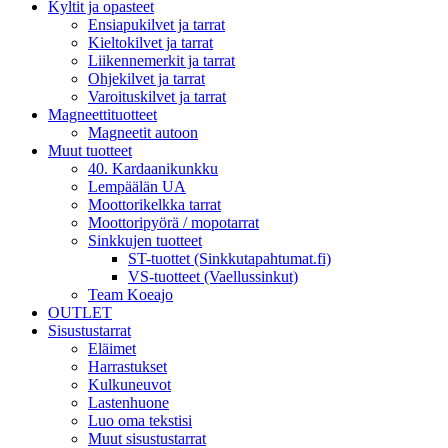
Kyltit ja opasteet
Ensiapukilvet ja tarrat
Kieltokilvet ja tarrat
Liikennemerkit ja tarrat
Ohjekilvet ja tarrat
Varoituskilvet ja tarrat
Magneettituotteet
Magneetit autoon
Muut tuotteet
40. Kardaanikunkku
Lempäälän UA
Moottorikelkka tarrat
Moottoripyörä / mopotarrat
Sinkkujen tuotteet
ST-tuottet (Sinkkutapahtumat.fi)
VS-tuotteet (Vaellussinkut)
Team Koeajo
OUTLET
Sisustustarrat
Eläimet
Harrastukset
Kulkuneuvot
Lastenhuone
Luo oma tekstisi
Muut sisustustarrat