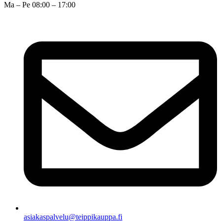
Ma – Pe 08:00 – 17:00
asiakaspalvelu@teippikauppa.fi