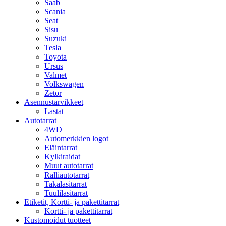
Saab
Scania
Seat
Sisu
Suzuki
Tesla
Toyota
Ursus
Valmet
Volkswagen
Zetor
Asennustarvikkeet
Lastat
Autotarrat
4WD
Automerkkien logot
Eläintarrat
Kylkiraidat
Muut autotarrat
Ralliautotarrat
Takalasitarrat
Tuulilasitarrat
Etiketit, Kortti- ja pakettitarrat
Kortti- ja pakettitarrat
Kustomoidut tuotteet