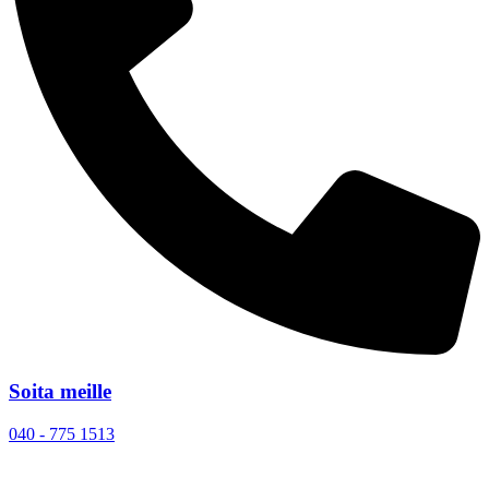
Soita meille
040 - 775 1513