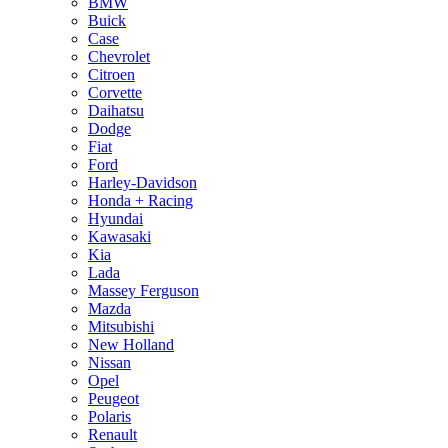
BMW
Buick
Case
Chevrolet
Citroen
Corvette
Daihatsu
Dodge
Fiat
Ford
Harley-Davidson
Honda + Racing
Hyundai
Kawasaki
Kia
Lada
Massey Ferguson
Mazda
Mitsubishi
New Holland
Nissan
Opel
Peugeot
Polaris
Renault