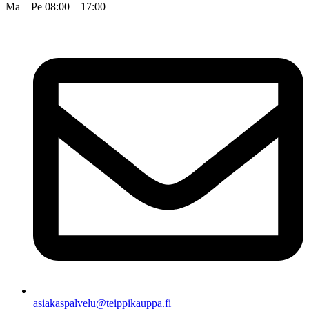
Ma – Pe 08:00 – 17:00
asiakaspalvelu@teippikauppa.fi