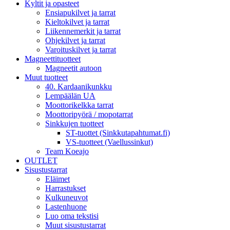
Kyltit ja opasteet
Ensiapukilvet ja tarrat
Kieltokilvet ja tarrat
Liikennemerkit ja tarrat
Ohjekilvet ja tarrat
Varoituskilvet ja tarrat
Magneettituotteet
Magneetit autoon
Muut tuotteet
40. Kardaanikunkku
Lempäälän UA
Moottorikelkka tarrat
Moottoripyörä / mopotarrat
Sinkkujen tuotteet
ST-tuottet (Sinkkutapahtumat.fi)
VS-tuotteet (Vaellussinkut)
Team Koeajo
OUTLET
Sisustustarrat
Eläimet
Harrastukset
Kulkuneuvot
Lastenhuone
Luo oma tekstisi
Muut sisustustarrat