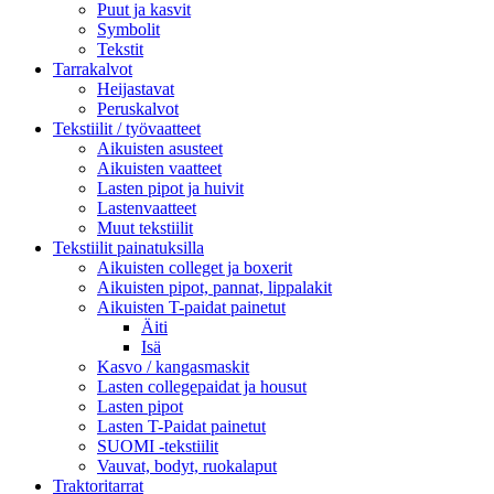
Puut ja kasvit
Symbolit
Tekstit
Tarrakalvot
Heijastavat
Peruskalvot
Tekstiilit / työvaatteet
Aikuisten asusteet
Aikuisten vaatteet
Lasten pipot ja huivit
Lastenvaatteet
Muut tekstiilit
Tekstiilit painatuksilla
Aikuisten colleget ja boxerit
Aikuisten pipot, pannat, lippalakit
Aikuisten T-paidat painetut
Äiti
Isä
Kasvo / kangasmaskit
Lasten collegepaidat ja housut
Lasten pipot
Lasten T-Paidat painetut
SUOMI -tekstiilit
Vauvat, bodyt, ruokalaput
Traktoritarrat