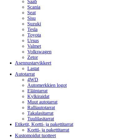
Saab
Scania
Seat
Sisu
Suzuki
Tesla
Toyota
Ursus
Valmet
Volkswagen
Zetor
Asennustarvikkeet
Lastat
Autotarrat
4WD
Automerkkien logot
Eläintarrat
Kylkiraidat
Muut autotarrat
Ralliautotarrat
Takalasitarrat
Tuulilasitarrat
Etiketit, Kortti- ja pakettitarrat
Kortti- ja pakettitarrat
Kustomoidut tuotteet