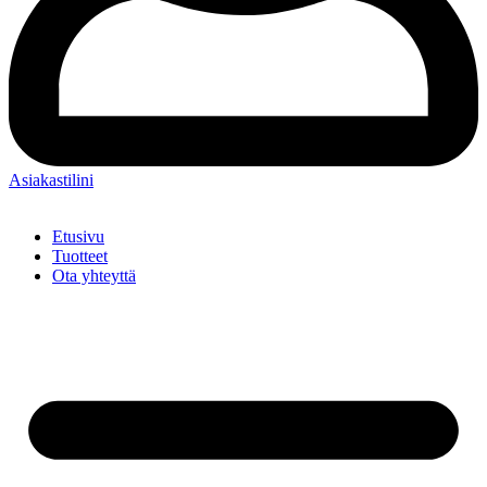
Asiakastilini
Etusivu
Tuotteet
Ota yhteyttä