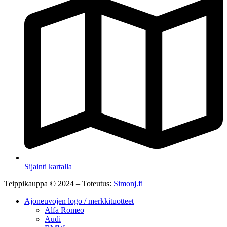
Sijainti kartalla
Teippikauppa © 2024 – Toteutus:
Simonj.fi
Ajoneuvojen logo / merkkituotteet
Alfa Romeo
Audi