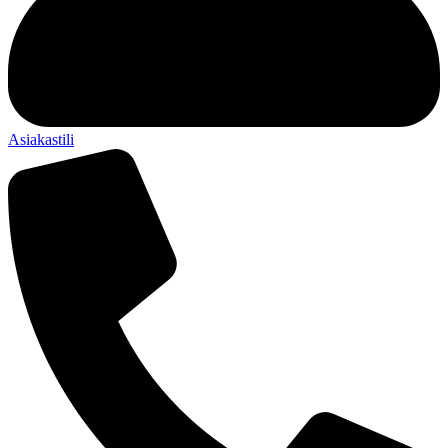
Asiakastili