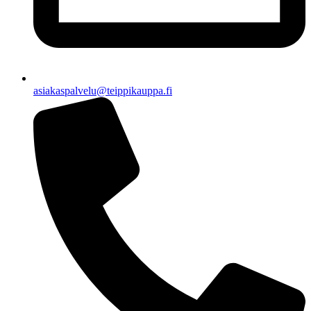
asiakaspalvelu@teippikauppa.fi