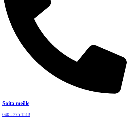
Soita meille
040 - 775 1513