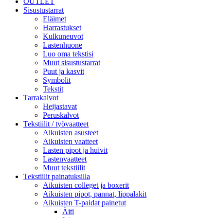
OUTLET
Sisustustarrat
Eläimet
Harrastukset
Kulkuneuvot
Lastenhuone
Luo oma tekstisi
Muut sisustustarrat
Puut ja kasvit
Symbolit
Tekstit
Tarrakalvot
Heijastavat
Peruskalvot
Tekstiilit / työvaatteet
Aikuisten asusteet
Aikuisten vaatteet
Lasten pipot ja huivit
Lastenvaatteet
Muut tekstiilit
Tekstiilit painatuksilla
Aikuisten colleget ja boxerit
Aikuisten pipot, pannat, lippalakit
Aikuisten T-paidat painetut
Äiti