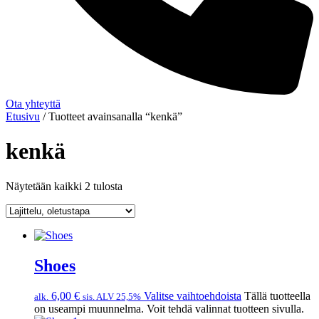
Ota yhteyttä
Etusivu
/ Tuotteet avainsanalla “kenkä”
kenkä
Näytetään kaikki 2 tulosta
Shoes
6,00
€
Valitse vaihtoehdoista
Tällä tuotteella
alk.
sis. ALV 25,5%
on useampi muunnelma. Voit tehdä valinnat tuotteen sivulla.