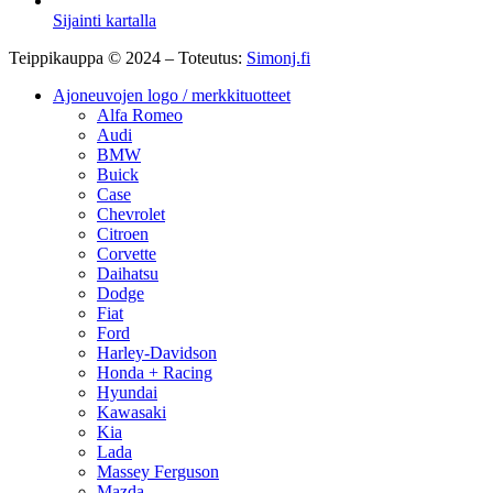
Sijainti kartalla
Teippikauppa © 2024 – Toteutus:
Simonj.fi
Ajoneuvojen logo / merkkituotteet
Alfa Romeo
Audi
BMW
Buick
Case
Chevrolet
Citroen
Corvette
Daihatsu
Dodge
Fiat
Ford
Harley-Davidson
Honda + Racing
Hyundai
Kawasaki
Kia
Lada
Massey Ferguson
Mazda