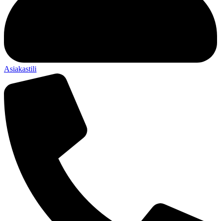
Asiakastili