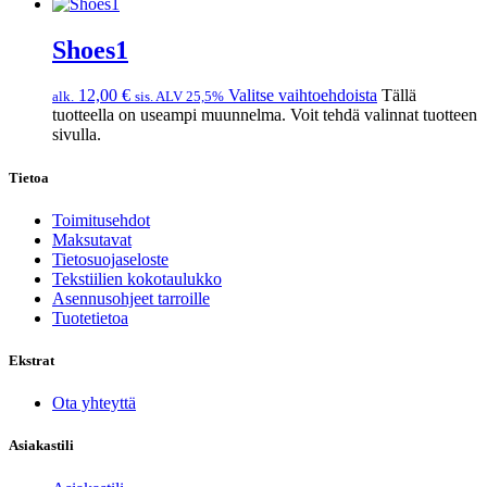
Shoes1
12,00
€
Valitse vaihtoehdoista
Tällä
alk.
sis. ALV 25,5%
tuotteella on useampi muunnelma. Voit tehdä valinnat tuotteen
sivulla.
Tietoa
Toimitusehdot
Maksutavat
Tietosuojaseloste
Tekstiilien kokotaulukko
Asennusohjeet tarroille
Tuotetietoa
Ekstrat
Ota yhteyttä
Asiakastili