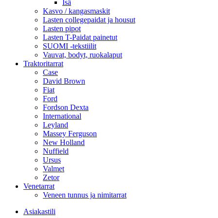
Isä
Kasvo / kangasmaskit
Lasten collegepaidat ja housut
Lasten pipot
Lasten T-Paidat painetut
SUOMI -tekstiilit
Vauvat, bodyt, ruokalaput
Traktoritarrat
Case
David Brown
Fiat
Ford
Fordson Dexta
International
Leyland
Massey Ferguson
New Holland
Nuffield
Ursus
Valmet
Zetor
Venetarrat
Veneen tunnus ja nimitarrat
Asiakastili