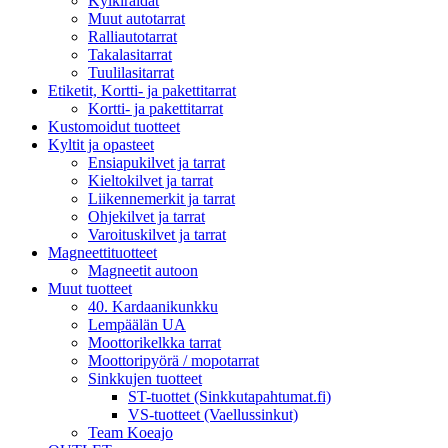
Kylkiraidat
Muut autotarrat
Ralliautotarrat
Takalasitarrat
Tuulilasitarrat
Etiketit, Kortti- ja pakettitarrat
Kortti- ja pakettitarrat
Kustomoidut tuotteet
Kyltit ja opasteet
Ensiapukilvet ja tarrat
Kieltokilvet ja tarrat
Liikennemerkit ja tarrat
Ohjekilvet ja tarrat
Varoituskilvet ja tarrat
Magneettituotteet
Magneetit autoon
Muut tuotteet
40. Kardaanikunkku
Lempäälän UA
Moottorikelkka tarrat
Moottoripyörä / mopotarrat
Sinkkujen tuotteet
ST-tuottet (Sinkkutapahtumat.fi)
VS-tuotteet (Vaellussinkut)
Team Koeajo