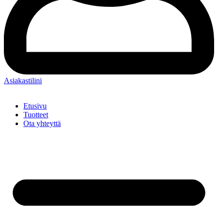
Asiakastilini
Etusivu
Tuotteet
Ota yhteyttä