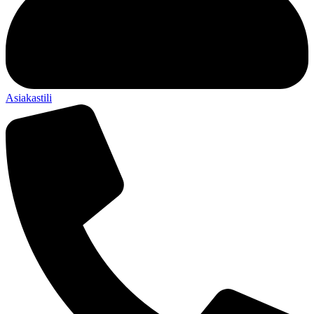
Asiakastili