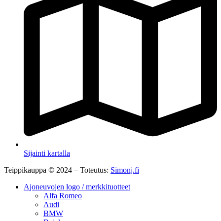
Sijainti kartalla
Teippikauppa © 2024 – Toteutus:
Simonj.fi
Ajoneuvojen logo / merkkituotteet
Alfa Romeo
Audi
BMW