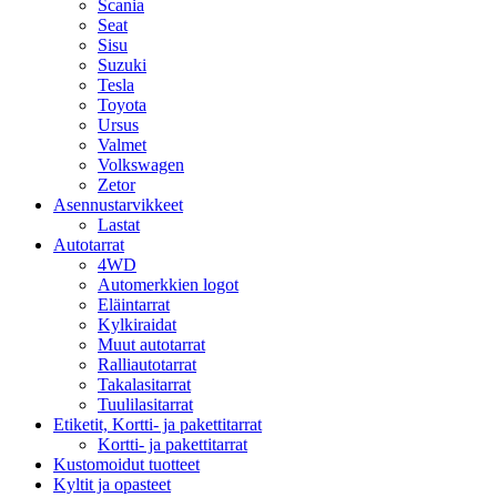
Scania
Seat
Sisu
Suzuki
Tesla
Toyota
Ursus
Valmet
Volkswagen
Zetor
Asennustarvikkeet
Lastat
Autotarrat
4WD
Automerkkien logot
Eläintarrat
Kylkiraidat
Muut autotarrat
Ralliautotarrat
Takalasitarrat
Tuulilasitarrat
Etiketit, Kortti- ja pakettitarrat
Kortti- ja pakettitarrat
Kustomoidut tuotteet
Kyltit ja opasteet