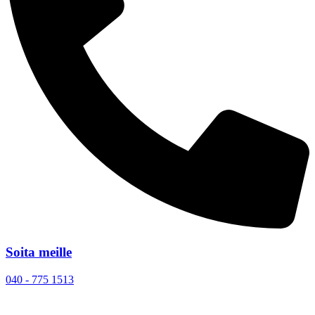
Soita meille
040 - 775 1513