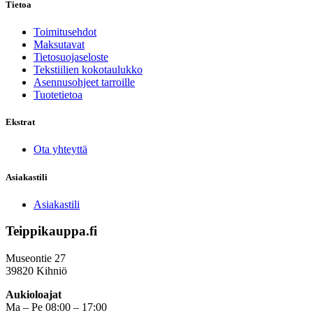
Tietoa
Toimitusehdot
Maksutavat
Tietosuojaseloste
Tekstiilien kokotaulukko
Asennusohjeet tarroille
Tuotetietoa
Ekstrat
Ota yhteyttä
Asiakastili
Asiakastili
Teippikauppa.fi
Museontie 27
39820 Kihniö
Aukioloajat
Ma – Pe 08:00 – 17:00