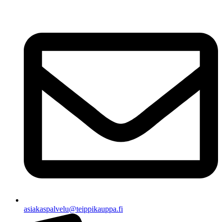
asiakaspalvelu@teippikauppa.fi