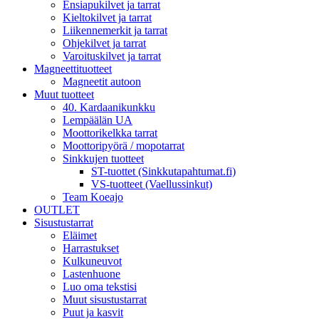
Ensiapukilvet ja tarrat
Kieltokilvet ja tarrat
Liikennemerkit ja tarrat
Ohjekilvet ja tarrat
Varoituskilvet ja tarrat
Magneettituotteet
Magneetit autoon
Muut tuotteet
40. Kardaanikunkku
Lempäälän UA
Moottorikelkka tarrat
Moottoripyörä / mopotarrat
Sinkkujen tuotteet
ST-tuottet (Sinkkutapahtumat.fi)
VS-tuotteet (Vaellussinkut)
Team Koeajo
OUTLET
Sisustustarrat
Eläimet
Harrastukset
Kulkuneuvot
Lastenhuone
Luo oma tekstisi
Muut sisustustarrat
Puut ja kasvit