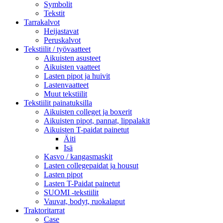
Symbolit
Tekstit
Tarrakalvot
Heijastavat
Peruskalvot
Tekstiilit / työvaatteet
Aikuisten asusteet
Aikuisten vaatteet
Lasten pipot ja huivit
Lastenvaatteet
Muut tekstiilit
Tekstiilit painatuksilla
Aikuisten colleget ja boxerit
Aikuisten pipot, pannat, lippalakit
Aikuisten T-paidat painetut
Äiti
Isä
Kasvo / kangasmaskit
Lasten collegepaidat ja housut
Lasten pipot
Lasten T-Paidat painetut
SUOMI -tekstiilit
Vauvat, bodyt, ruokalaput
Traktoritarrat
Case