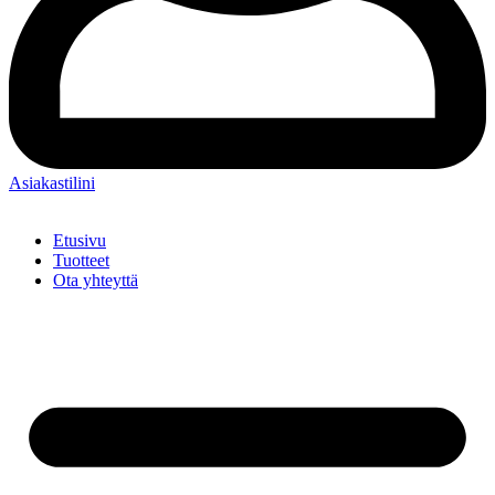
Asiakastilini
Etusivu
Tuotteet
Ota yhteyttä