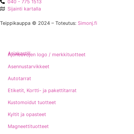
040 - 775 1513
Sijainti kartalla
Teippikauppa © 2024 – Toteutus:
Simonj.fi
Asiakastili
Ajoneuvojen logo / merkkituotteet
Asennustarvikkeet
Autotarrat
Etiketit, Kortti- ja pakettitarrat
Kustomoidut tuotteet
Kyltit ja opasteet
Magneettituotteet