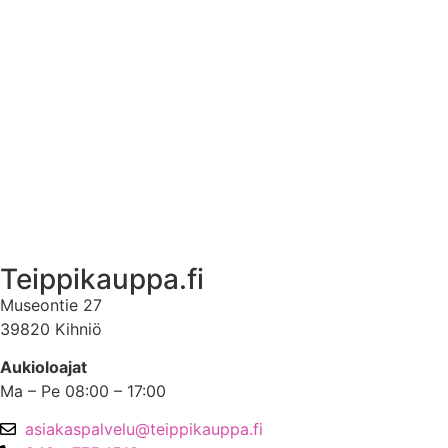
Tuotetietoa
Ekstrat
Ota yhteyttä
Asiakastili
Asiakastili
Teippikauppa.fi
Museontie 27
39820 Kihniö
Aukioloajat
Ma – Pe 08:00 – 17:00
asiakaspalvelu@teippikauppa.fi