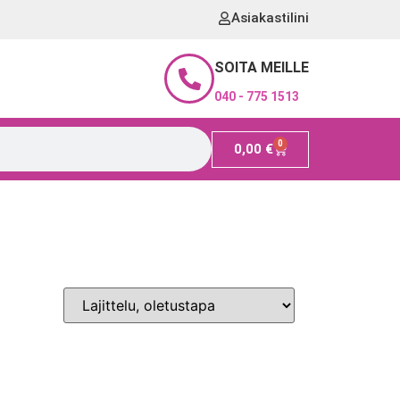
Asiakastilini
SOITA MEILLE
040 - 775 1513
0
0,00
€