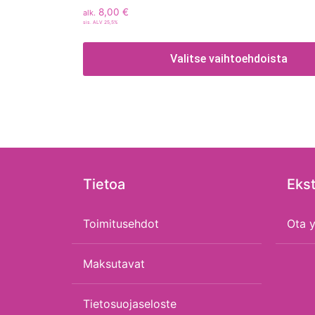
8,00
€
alk.
sis. ALV 25,5%
Valitse vaihtoehdoista
Tietoa
Ekst
Toimitusehdot
Ota y
Maksutavat
Tietosuojaseloste