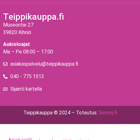
Teippikauppa.fi
Museontie 27
39820 Kihniö
Aukioloajat
Ma – Pe 08:00 – 17:00
asiakaspalvelu@teippikauppa.fi
040 - 775 1513
Sijainti kartalla
Teippikauppa © 2024 – Toteutus:
Simonj.fi
Asiakastili