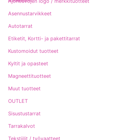
Ajoneuvojen logo / merkkituotteet
Asennustarvikkeet
Autotarrat
Etiketit, Kortti- ja pakettitarrat
Kustomoidut tuotteet
Kyltit ja opasteet
Magneettituotteet
Muut tuotteet
OUTLET
Sisustustarrat
Tarrakalvot
Tekstiilit / työvaatteet