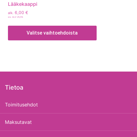
Lääkekaappi
6,00
€
alk.
sis. ALV 25,5%
Valitse vaihtoehdoista
Tietoa
Toimitusehdot
Maksutavat