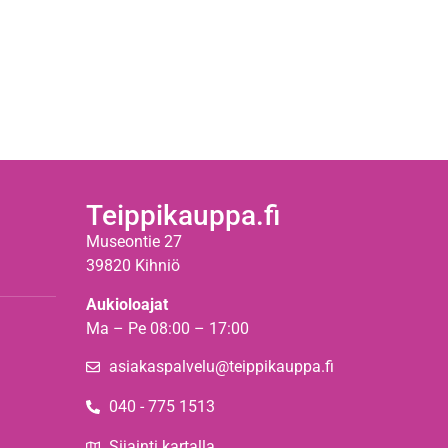
Teippikauppa.fi
Museontie 27
39820 Kihniö
Aukioloajat
Ma – Pe 08:00 – 17:00
asiakaspalvelu@teippikauppa.fi
040 - 775 1513
Sijainti kartalla