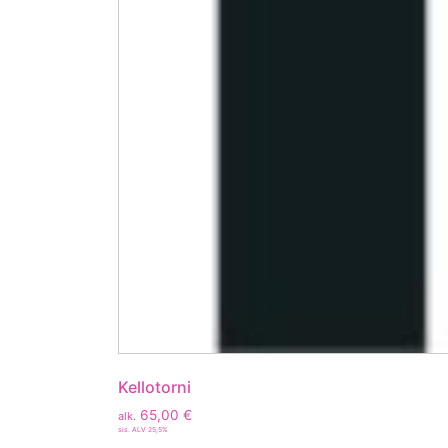
Kellotorni
65,00
€
alk.
sis. ALV 25,5%