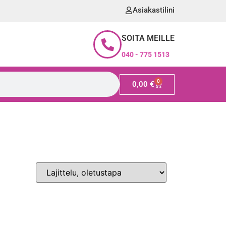
Asiakastilini
SOITA MEILLE
040 - 775 1513
0
0,00
€