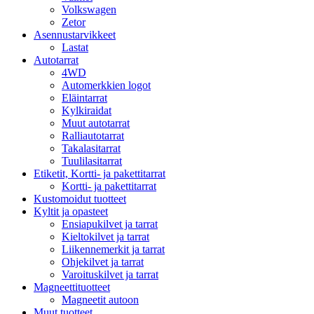
Volkswagen
Zetor
Asennustarvikkeet
Lastat
Autotarrat
4WD
Automerkkien logot
Eläintarrat
Kylkiraidat
Muut autotarrat
Ralliautotarrat
Takalasitarrat
Tuulilasitarrat
Etiketit, Kortti- ja pakettitarrat
Kortti- ja pakettitarrat
Kustomoidut tuotteet
Kyltit ja opasteet
Ensiapukilvet ja tarrat
Kieltokilvet ja tarrat
Liikennemerkit ja tarrat
Ohjekilvet ja tarrat
Varoituskilvet ja tarrat
Magneettituotteet
Magneetit autoon
Muut tuotteet