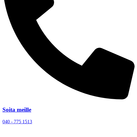
Soita meille
040 - 775 1513