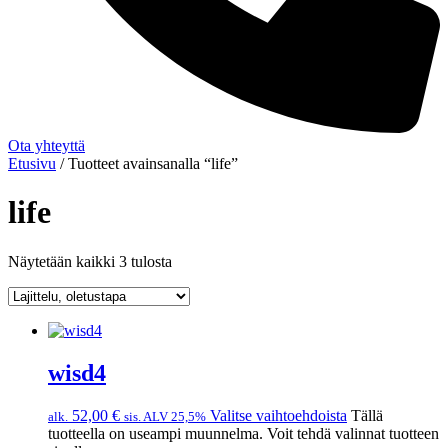
Ota yhteyttä
Etusivu
/ Tuotteet avainsanalla “life”
life
Näytetään kaikki 3 tulosta
wisd4
52,00
€
Valitse vaihtoehdoista
Tällä
alk.
sis. ALV 25,5%
tuotteella on useampi muunnelma. Voit tehdä valinnat tuotteen