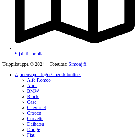
Sijainti kartalla
Teippikauppa © 2024 – Toteutus:
Simonj.fi
Ajoneuvojen logo / merkkituotteet
Alfa Romeo
Audi
BMW
Buick
Case
Chevrolet
Citroen
Corvette
Daihatsu
Dodge
Fiat