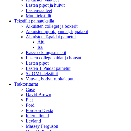
Lasten pipot ja huivit
Lastenvaatteet
Muut tekstiilit
Tekstiilit painatuksilla
Aikuisten colleget ja boxerit
Aikuisten pipot, pannat, lippalakit
Aikuisten T-paidat painetut
Äiti
Isä
Kasvo / kangasmaskit
Lasten collegepaidat ja housut
Lasten pipot
Lasten T-Paidat painetut
SUOMI -tekstiilit
Vauvat, bodyt, ruokalaput
Traktoritarrat
Case
David Brown
Fiat
Ford
Fordson Dexta
International
Leyland
Massey Ferguson