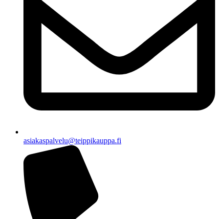
asiakaspalvelu@teippikauppa.fi