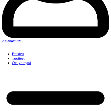
Asiakastilini
Etusivu
Tuotteet
Ota yhteyttä