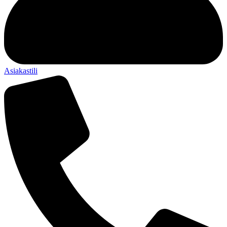
Asiakastili