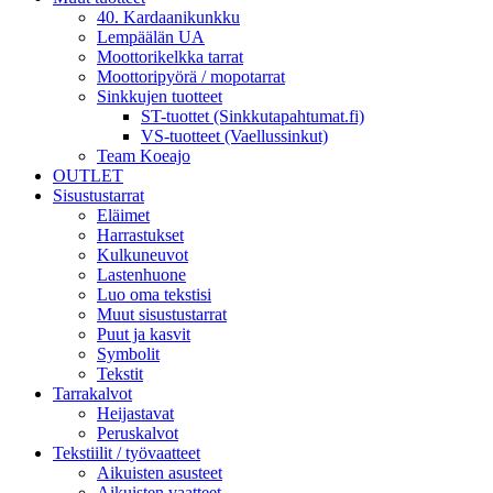
40. Kardaanikunkku
Lempäälän UA
Moottorikelkka tarrat
Moottoripyörä / mopotarrat
Sinkkujen tuotteet
ST-tuottet (Sinkkutapahtumat.fi)
VS-tuotteet (Vaellussinkut)
Team Koeajo
OUTLET
Sisustustarrat
Eläimet
Harrastukset
Kulkuneuvot
Lastenhuone
Luo oma tekstisi
Muut sisustustarrat
Puut ja kasvit
Symbolit
Tekstit
Tarrakalvot
Heijastavat
Peruskalvot
Tekstiilit / työvaatteet
Aikuisten asusteet
Aikuisten vaatteet