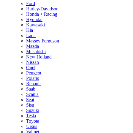
Ford
Harley-Davidson
Honda + Racing
Hyundai
Kawasaki
Kia
Lada
Massey Ferguson
Mazda
Mitsubishi
New Holland
Nissan
Opel
Peugeot
Polaris
Renault
Saab
Scania
Seat
Sisu
Suzuki
Tesla
Toyota
Ursus
Valmet