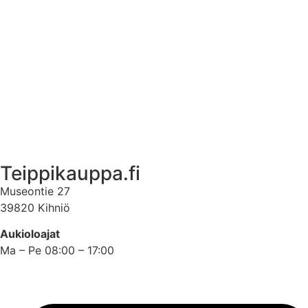
Ekstrat
Ota yhteyttä
Asiakastili
Asiakastili
Teippikauppa.fi
Museontie 27
39820 Kihniö
Aukioloajat
Ma – Pe 08:00 – 17:00