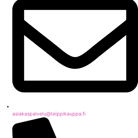
asiakaspalvelu@teippikauppa.fi