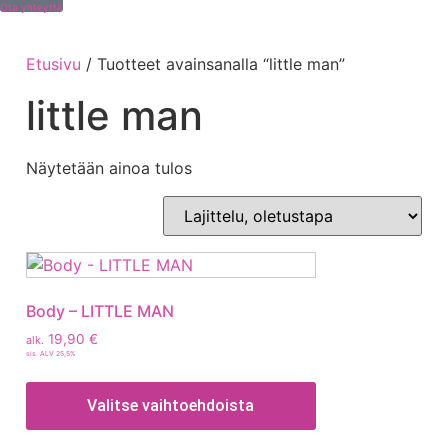
Ota yhteyttä
Etusivu
/ Tuotteet avainsanalla “little man”
little man
Näytetään ainoa tulos
Body – LITTLE MAN
19,90
€
alk.
sis. ALV 25,5%
Valitse vaihtoehdoista