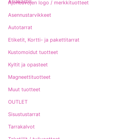
Asiakastili
Ajoneuvojen logo / merkkituotteet
Asennustarvikkeet
Autotarrat
Etiketit, Kortti- ja pakettitarrat
Kustomoidut tuotteet
Kyltit ja opasteet
Magneettituotteet
Muut tuotteet
OUTLET
Sisustustarrat
Tarrakalvot
Tekstiilit / työvaatteet