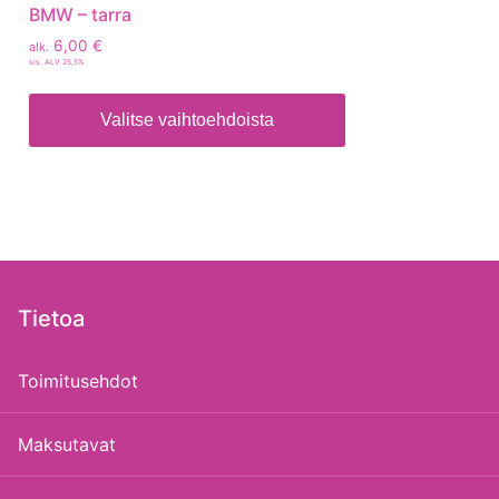
BMW – tarra
6,00
€
alk.
sis. ALV 25,5%
Valitse vaihtoehdoista
Tietoa
Toimitusehdot
Maksutavat