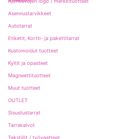
Ajoneuvojen logo / merkkituotteet
Asennustarvikkeet
Autotarrat
Etiketit, Kortti- ja pakettitarrat
Kustomoidut tuotteet
Kyltit ja opasteet
Magneettituotteet
Muut tuotteet
OUTLET
Sisustustarrat
Tarrakalvot
Tekstiilit / työvaatteet