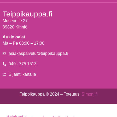
Teippikauppa.fi
Museontie 27
39820 Kihniö
Aukioloajat
Ma – Pe 08:00 – 17:00
asiakaspalvelu@teippikauppa.fi
040 - 775 1513
Sijainti kartalla
Teippikauppa © 2024 – Toteutus:
Simonj.fi
Asiakastili