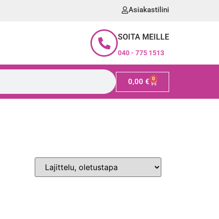
Asiakastilini
SOITA MEILLE
040 - 775 1513
0
0,00
€