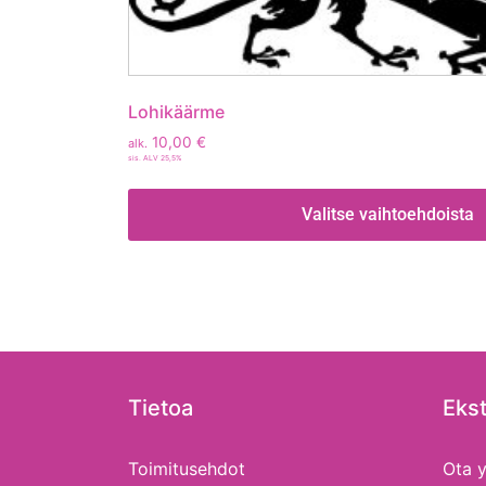
Lohikäärme
10,00
€
alk.
sis. ALV 25,5%
Valitse vaihtoehdoista
Tietoa
Ekst
Toimitusehdot
Ota y