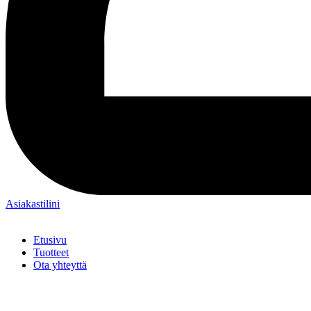
Asiakastilini
Etusivu
Tuotteet
Ota yhteyttä