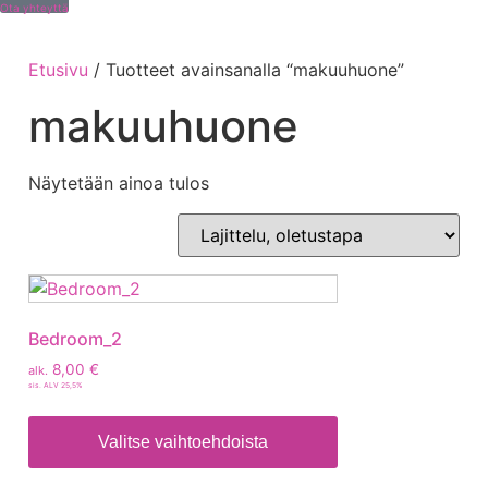
Ota yhteyttä
Etusivu
/ Tuotteet avainsanalla “makuuhuone”
makuuhuone
Näytetään ainoa tulos
Bedroom_2
8,00
€
alk.
sis. ALV 25,5%
Valitse vaihtoehdoista