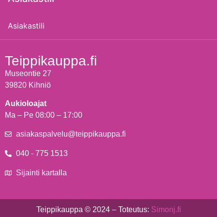
Asiakastili
Teippikauppa.fi
Museontie 27
39820 Kihniö
Aukioloajat
Ma – Pe 08:00 – 17:00
asiakaspalvelu@teippikauppa.fi
040 - 775 1513
Sijainti kartalla
Teippikauppa © 2024 – Toteutus:
Simonj.fi