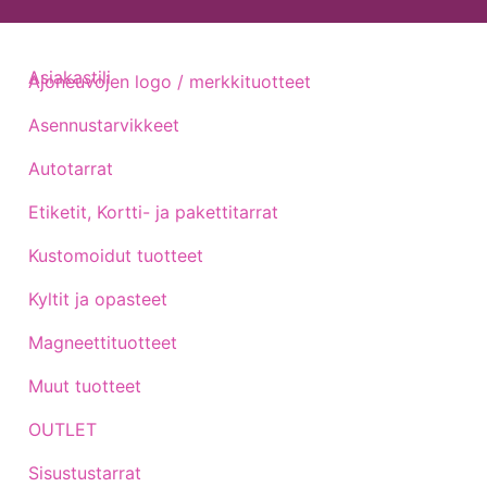
Asiakastili
Ajoneuvojen logo / merkkituotteet
Asennustarvikkeet
Autotarrat
Etiketit, Kortti- ja pakettitarrat
Kustomoidut tuotteet
Kyltit ja opasteet
Magneettituotteet
Muut tuotteet
OUTLET
Sisustustarrat