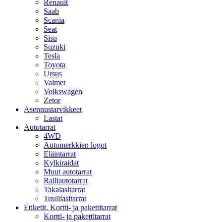
Renault
Saab
Scania
Seat
Sisu
Suzuki
Tesla
Toyota
Ursus
Valmet
Volkswagen
Zetor
Asennustarvikkeet
Lastat
Autotarrat
4WD
Automerkkien logot
Eläintarrat
Kylkiraidat
Muut autotarrat
Ralliautotarrat
Takalasitarrat
Tuulilasitarrat
Etiketit, Kortti- ja pakettitarrat
Kortti- ja pakettitarrat