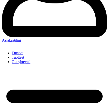
Asiakastilini
Etusivu
Tuotteet
Ota yhteyttä