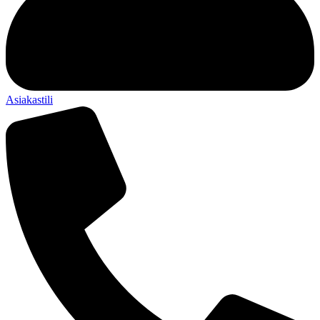
Asiakastili