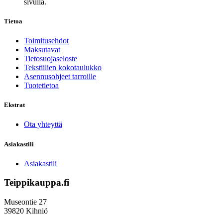
sivulla.
Tietoa
Toimitusehdot
Maksutavat
Tietosuojaseloste
Tekstiilien kokotaulukko
Asennusohjeet tarroille
Tuotetietoa
Ekstrat
Ota yhteyttä
Asiakastili
Asiakastili
Teippikauppa.fi
Museontie 27
39820 Kihniö