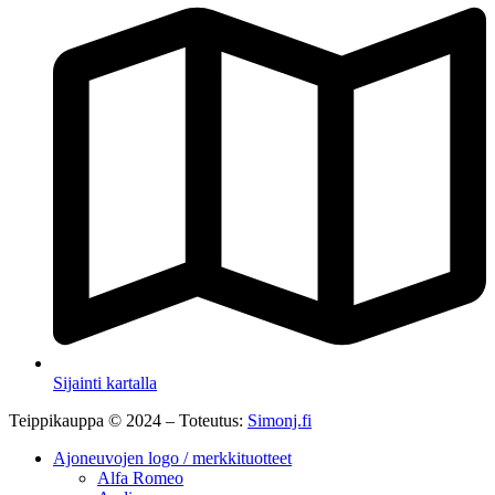
Sijainti kartalla
Teippikauppa © 2024 – Toteutus:
Simonj.fi
Ajoneuvojen logo / merkkituotteet
Alfa Romeo