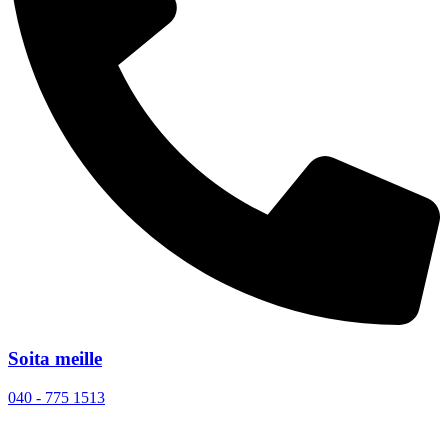
Soita meille
040 - 775 1513