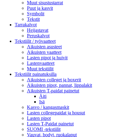
Muut sisustustarrat
Puut ja kasvit
Symbolit
Tekstit
Tarrakalvot
Heijastavat
Peruskalvot
Tekstiilit / työvaatteet
Aikuisten asusteet
Aikuisten vaatteet
Lasten pipot ja huivit
Lastenvaatteet
Muut tekstiilit
Tekstiilit painatuksilla
Aikuisten colleget ja boxerit
Aikuisten pipot, pannat, lippalakit
Aikuisten T-paidat painetut
Äiti
Isä
Kasvo / kangasmaskit
Lasten collegepaidat ja housut
Lasten pipot
Lasten T-Paidat painetut
SUOMI -tekstiilit
Vauvat, bodyt, ruokalaput