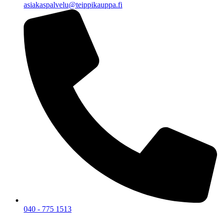
asiakaspalvelu@teippikauppa.fi
040 - 775 1513