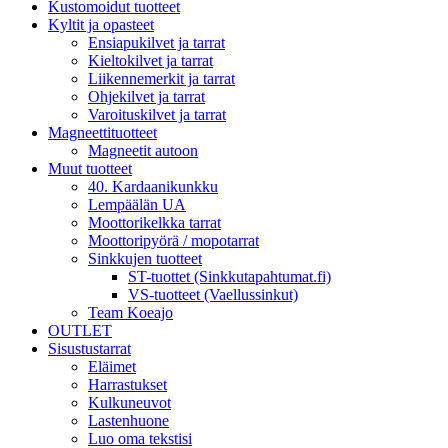
Kustomoidut tuotteet
Kyltit ja opasteet
Ensiapukilvet ja tarrat
Kieltokilvet ja tarrat
Liikennemerkit ja tarrat
Ohjekilvet ja tarrat
Varoituskilvet ja tarrat
Magneettituotteet
Magneetit autoon
Muut tuotteet
40. Kardaanikunkku
Lempäälän UA
Moottorikelkka tarrat
Moottoripyörä / mopotarrat
Sinkkujen tuotteet
ST-tuottet (Sinkkutapahtumat.fi)
VS-tuotteet (Vaellussinkut)
Team Koeajo
OUTLET
Sisustustarrat
Eläimet
Harrastukset
Kulkuneuvot
Lastenhuone
Luo oma tekstisi