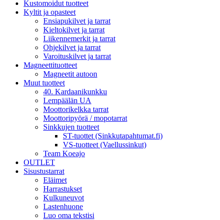
Kustomoidut tuotteet
Kyltit ja opasteet
Ensiapukilvet ja tarrat
Kieltokilvet ja tarrat
Liikennemerkit ja tarrat
Ohjekilvet ja tarrat
Varoituskilvet ja tarrat
Magneettituotteet
Magneetit autoon
Muut tuotteet
40. Kardaanikunkku
Lempäälän UA
Moottorikelkka tarrat
Moottoripyörä / mopotarrat
Sinkkujen tuotteet
ST-tuottet (Sinkkutapahtumat.fi)
VS-tuotteet (Vaellussinkut)
Team Koeajo
OUTLET
Sisustustarrat
Eläimet
Harrastukset
Kulkuneuvot
Lastenhuone
Luo oma tekstisi