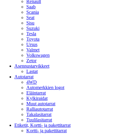
Renault
Saab
Scania
Seat
Sisu
Suzuki
Tesla
Toyota
Ursus
Valmet
Volkswagen
Zetor
Asennustarvikkeet
Lastat
Autotarrat
4WD
Automerkkien logot
Eläintarrat
Kylkiraidat
Muut autotarrat
Ralliautotarrat
Takalasitarrat
Tuulilasitarrat
Etiketit, Kortti- ja pakettitarrat
Kortti- ja pakettitarrat