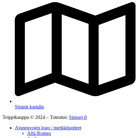
Sijainti kartalla
Teippikauppa © 2024 – Toteutus:
Simonj.fi
Ajoneuvojen logo / merkkituotteet
Alfa Romeo