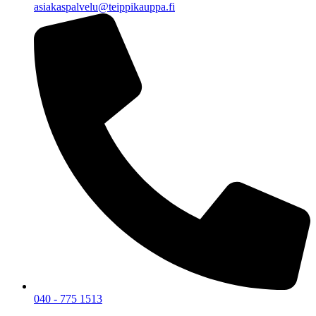
asiakaspalvelu@teippikauppa.fi
040 - 775 1513