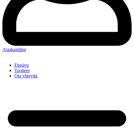
Asiakastilini
Etusivu
Tuotteet
Ota yhteyttä