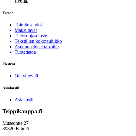
sivulla.
Tietoa
Toimitusehdot
Maksutavat
Tietosuojaseloste
Tekstiilien kokotaulukko
Asennusohjeet tarroille
Tuotetietoa
Ekstrat
Ota yhteyttä
Asiakastili
Asiakastili
Teippikauppa.fi
Museontie 27
39820 Kihniö