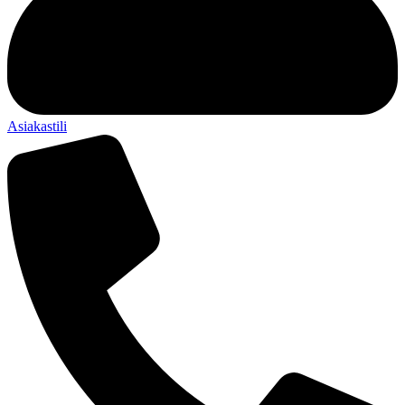
Asiakastili