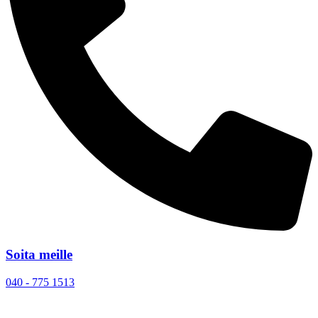
Soita meille
040 - 775 1513