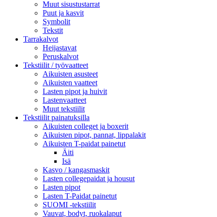
Muut sisustustarrat
Puut ja kasvit
Symbolit
Tekstit
Tarrakalvot
Heijastavat
Peruskalvot
Tekstiilit / työvaatteet
Aikuisten asusteet
Aikuisten vaatteet
Lasten pipot ja huivit
Lastenvaatteet
Muut tekstiilit
Tekstiilit painatuksilla
Aikuisten colleget ja boxerit
Aikuisten pipot, pannat, lippalakit
Aikuisten T-paidat painetut
Äiti
Isä
Kasvo / kangasmaskit
Lasten collegepaidat ja housut
Lasten pipot
Lasten T-Paidat painetut
SUOMI -tekstiilit
Vauvat, bodyt, ruokalaput