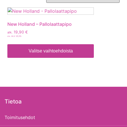
New Holland – Pallolaattapipo
19,90
€
alk.
sis. ALV 25,5%
Valitse vaihtoehdoista
Tietoa
Toimitusehdot