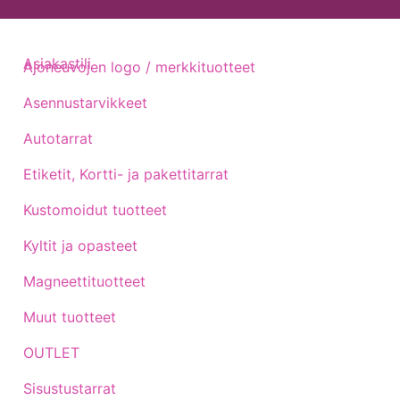
Asiakastili
Ajoneuvojen logo / merkkituotteet
Asennustarvikkeet
Autotarrat
Etiketit, Kortti- ja pakettitarrat
Kustomoidut tuotteet
Kyltit ja opasteet
Magneettituotteet
Muut tuotteet
OUTLET
Sisustustarrat