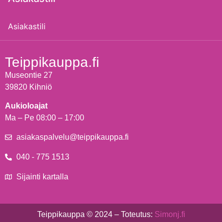
Asiakastili
Teippikauppa.fi
Museontie 27
39820 Kihniö
Aukioloajat
Ma – Pe 08:00 – 17:00
asiakaspalvelu@teippikauppa.fi
040 - 775 1513
Sijainti kartalla
Teippikauppa © 2024 – Toteutus:
Simonj.fi