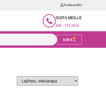
Asiakastilini
SOITA MEILLE
040 - 775 1513
0
0,00
€