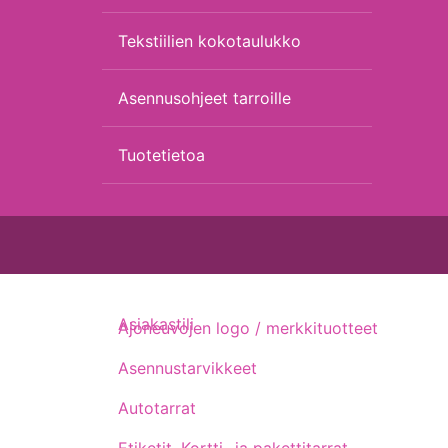
Tekstiilien kokotaulukko
Asennusohjeet tarroille
Tuotetietoa
Asiakastili
Ajoneuvojen logo / merkkituotteet
Asennustarvikkeet
Autotarrat