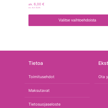
6,00
€
alk.
sis. ALV 25,5%
Valitse vaihtoehdoista
Tietoa
Ekst
Toimitusehdot
Ota y
Maksutavat
Tietosuojaseloste