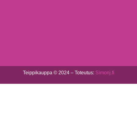
Teippikauppa © 2024 – Toteutus:
Simonj.fi