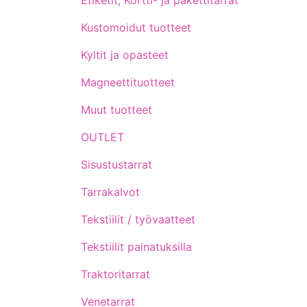
Etiketit, Kortti- ja pakettitarrat
Kustomoidut tuotteet
Kyltit ja opasteet
Magneettituotteet
Muut tuotteet
OUTLET
Sisustustarrat
Tarrakalvot
Tekstiilit / työvaatteet
Tekstiilit painatuksilla
Traktoritarrat
Venetarrat