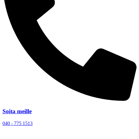
Soita meille
040 - 775 1513