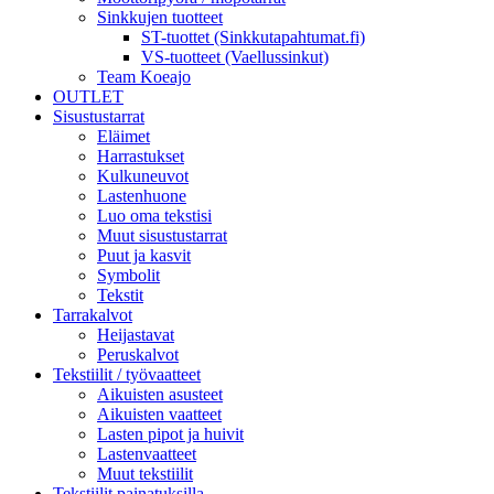
Sinkkujen tuotteet
ST-tuottet (Sinkkutapahtumat.fi)
VS-tuotteet (Vaellussinkut)
Team Koeajo
OUTLET
Sisustustarrat
Eläimet
Harrastukset
Kulkuneuvot
Lastenhuone
Luo oma tekstisi
Muut sisustustarrat
Puut ja kasvit
Symbolit
Tekstit
Tarrakalvot
Heijastavat
Peruskalvot
Tekstiilit / työvaatteet
Aikuisten asusteet
Aikuisten vaatteet
Lasten pipot ja huivit
Lastenvaatteet
Muut tekstiilit
Tekstiilit painatuksilla