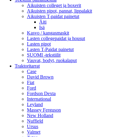
Aikuisten colleget ja boxerit
Aikuisten pipot, pannat, lippalakit
Aikuisten T-paidat painetut
Äiti
Isä
Kasvo / kangasmaskit
Lasten collegepaidat ja housut
Lasten pipot
Lasten T-Paidat painetut
SUOMI -tekstiilit
Vauvat, bodyt, ruokalaput
Traktoritarrat
Case
David Brown
Fiat
Ford
Fordson Dexta
International
Leyland
Massey Ferguson
New Holland
Nuffield
Ursus
Valmet