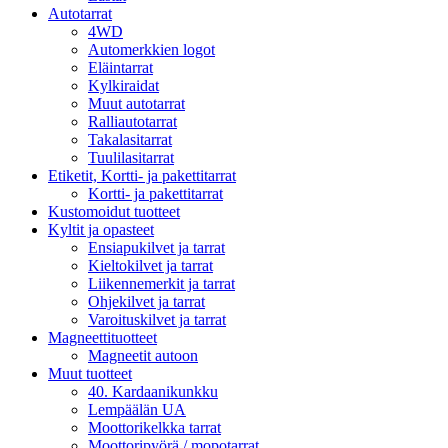
Autotarrat
4WD
Automerkkien logot
Eläintarrat
Kylkiraidat
Muut autotarrat
Ralliautotarrat
Takalasitarrat
Tuulilasitarrat
Etiketit, Kortti- ja pakettitarrat
Kortti- ja pakettitarrat
Kustomoidut tuotteet
Kyltit ja opasteet
Ensiapukilvet ja tarrat
Kieltokilvet ja tarrat
Liikennemerkit ja tarrat
Ohjekilvet ja tarrat
Varoituskilvet ja tarrat
Magneettituotteet
Magneetit autoon
Muut tuotteet
40. Kardaanikunkku
Lempäälän UA
Moottorikelkka tarrat
Moottoripyörä / mopotarrat