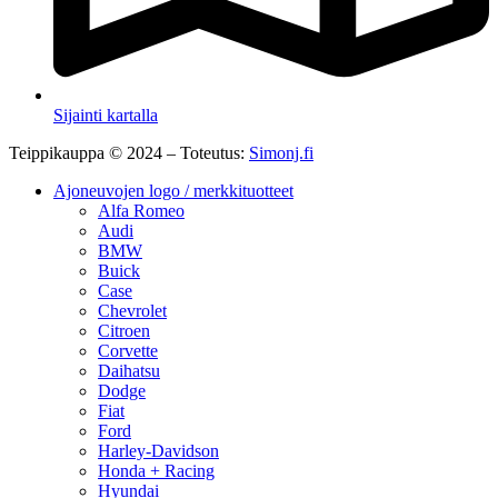
Sijainti kartalla
Teippikauppa © 2024 – Toteutus:
Simonj.fi
Ajoneuvojen logo / merkkituotteet
Alfa Romeo
Audi
BMW
Buick
Case
Chevrolet
Citroen
Corvette
Daihatsu
Dodge
Fiat
Ford
Harley-Davidson
Honda + Racing
Hyundai