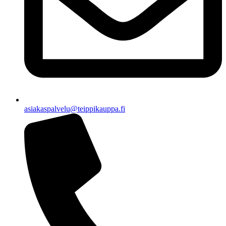
asiakaspalvelu@teippikauppa.fi