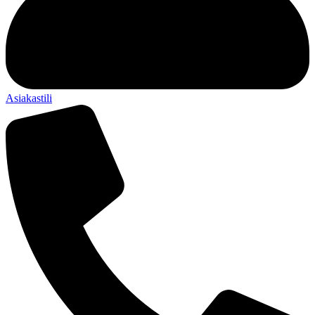
Asiakastili