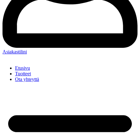
Asiakastilini
Etusivu
Tuotteet
Ota yhteyttä