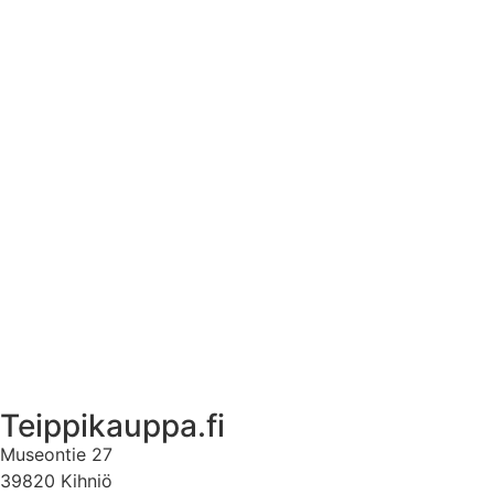
Asennusohjeet tarroille
Tuotetietoa
Ekstrat
Ota yhteyttä
Asiakastili
Asiakastili
Teippikauppa.fi
Museontie 27
39820 Kihniö