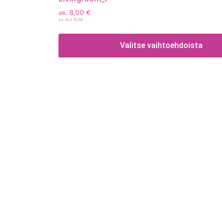
8,00
€
alk.
sis. ALV 25,5%
Valitse vaihtoehdoista
Tietoa
Toimitusehdot
Maksutavat
Tietosuojaseloste
Tekstiilien kokotaulukko