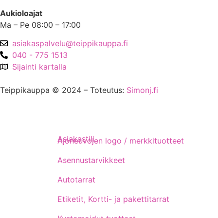
Aukioloajat
Ma – Pe 08:00 – 17:00
asiakaspalvelu@teippikauppa.fi
040 - 775 1513
Sijainti kartalla
Teippikauppa © 2024 – Toteutus:
Simonj.fi
Asiakastili
Ajoneuvojen logo / merkkituotteet
Asennustarvikkeet
Autotarrat
Etiketit, Kortti- ja pakettitarrat