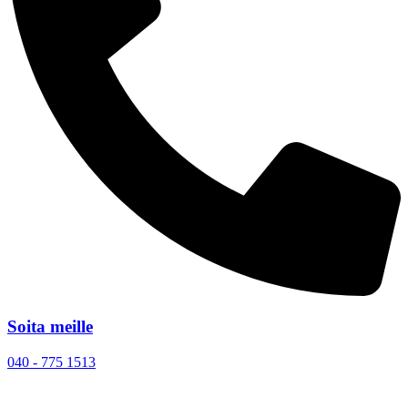
Soita meille
040 - 775 1513