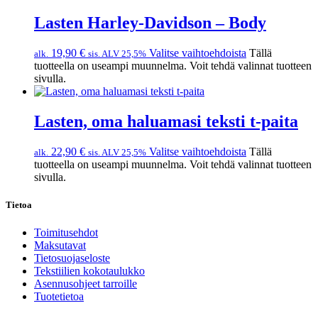
Lasten Harley-Davidson – Body
19,90
€
Valitse vaihtoehdoista
Tällä
alk.
sis. ALV 25,5%
tuotteella on useampi muunnelma. Voit tehdä valinnat tuotteen
sivulla.
Lasten, oma haluamasi teksti t-paita
22,90
€
Valitse vaihtoehdoista
Tällä
alk.
sis. ALV 25,5%
tuotteella on useampi muunnelma. Voit tehdä valinnat tuotteen
sivulla.
Tietoa
Toimitusehdot
Maksutavat
Tietosuojaseloste
Tekstiilien kokotaulukko
Asennusohjeet tarroille
Tuotetietoa