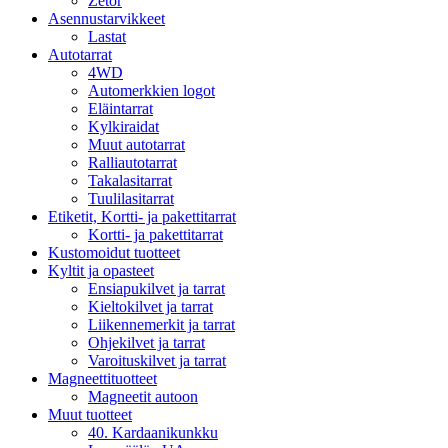
Zetor
Asennustarvikkeet
Lastat
Autotarrat
4WD
Automerkkien logot
Eläintarrat
Kylkiraidat
Muut autotarrat
Ralliautotarrat
Takalasitarrat
Tuulilasitarrat
Etiketit, Kortti- ja pakettitarrat
Kortti- ja pakettitarrat
Kustomoidut tuotteet
Kyltit ja opasteet
Ensiapukilvet ja tarrat
Kieltokilvet ja tarrat
Liikennemerkit ja tarrat
Ohjekilvet ja tarrat
Varoituskilvet ja tarrat
Magneettituotteet
Magneetit autoon
Muut tuotteet
40. Kardaanikunkku