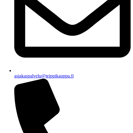
asiakaspalvelu@teippikauppa.fi