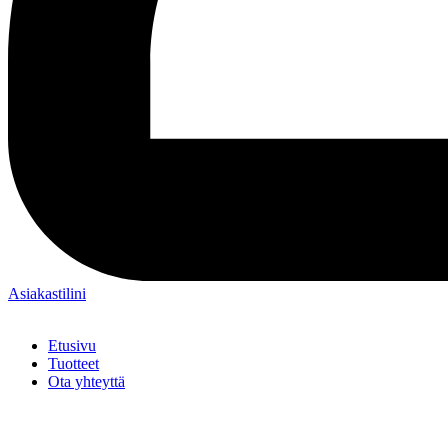
Asiakastilini
Etusivu
Tuotteet
Ota yhteyttä