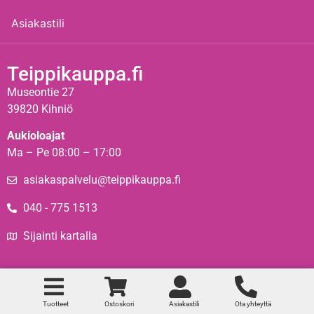
Asiakastili
Teippikauppa.fi
Museontie 27
39820 Kihniö
Aukioloajat
Ma – Pe 08:00 – 17:00
asiakaspalvelu@teippikauppa.fi
040 - 775 1513
Sijainti kartalla
Teippikauppa © 2024 – Toteutus:
Simonj.fi
Tuotteet
Ostoskori
Asiakastili
Ota yhteyttä