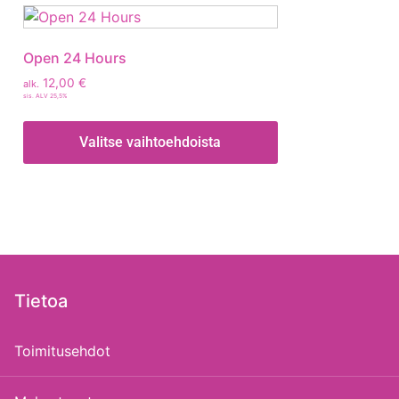
Open 24 Hours
12,00
€
alk.
sis. ALV 25,5%
Valitse vaihtoehdoista
Tietoa
Toimitusehdot