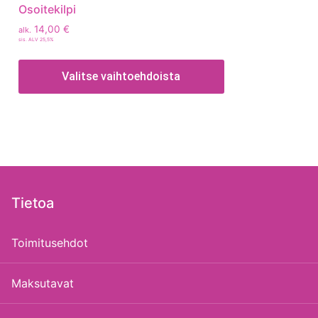
Osoitekilpi
14,00
€
alk.
sis. ALV 25,5%
Valitse vaihtoehdoista
Tietoa
Toimitusehdot
Maksutavat