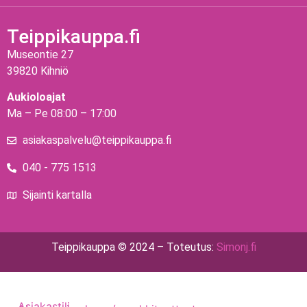
Teippikauppa.fi
Museontie 27
39820 Kihniö
Aukioloajat
Ma – Pe 08:00 – 17:00
asiakaspalvelu@teippikauppa.fi
040 - 775 1513
Sijainti kartalla
Teippikauppa © 2024 – Toteutus:
Simonj.fi
Asiakastili