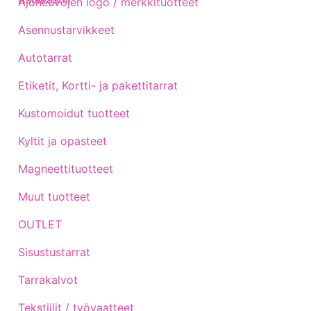
Ajoneuvojen logo / merkkituotteet
Asennustarvikkeet
Autotarrat
Etiketit, Kortti- ja pakettitarrat
Kustomoidut tuotteet
Kyltit ja opasteet
Magneettituotteet
Muut tuotteet
OUTLET
Sisustustarrat
Tarrakalvot
Tekstiilit / työvaatteet