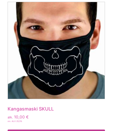
Kangasmaski SKULL
10,00
€
alk.
sis. ALV 25,5%