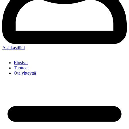
Asiakastilini
Etusivu
Tuotteet
Ota yhteyttä