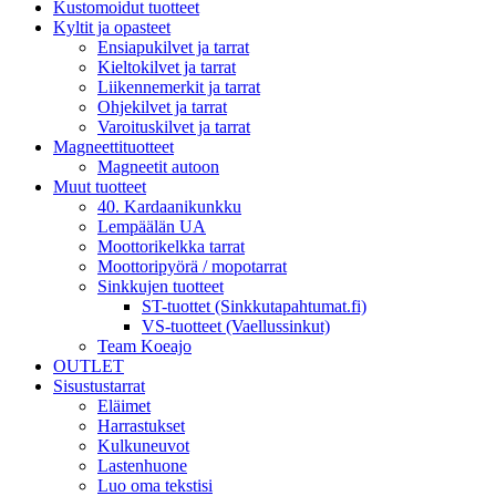
Kustomoidut tuotteet
Kyltit ja opasteet
Ensiapukilvet ja tarrat
Kieltokilvet ja tarrat
Liikennemerkit ja tarrat
Ohjekilvet ja tarrat
Varoituskilvet ja tarrat
Magneettituotteet
Magneetit autoon
Muut tuotteet
40. Kardaanikunkku
Lempäälän UA
Moottorikelkka tarrat
Moottoripyörä / mopotarrat
Sinkkujen tuotteet
ST-tuottet (Sinkkutapahtumat.fi)
VS-tuotteet (Vaellussinkut)
Team Koeajo
OUTLET
Sisustustarrat
Eläimet
Harrastukset
Kulkuneuvot
Lastenhuone
Luo oma tekstisi