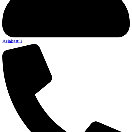
Asiakastili