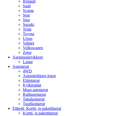
Renault
Saab
Scania
Seat
Sisu
Suzuki
Tesla
Toyota
Ursus
Valmet
Volkswagen
Zetor
Asennustarvikkeet
Lastat
Autotarrat
4WD
Automerkkien logot
Eläintarrat
Kylkiraidat
Muut autotarrat
Ralliautotarrat
Takalasitarrat
Tuulilasitarrat
Etiketit, Kortti- ja pakettitarrat
Kortti- ja pakettitarrat