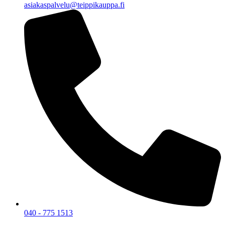
asiakaspalvelu@teippikauppa.fi
040 - 775 1513