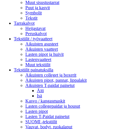
Muut sisustustarrat
Puut ja kasvit
Symbolit
Tekstit
Tarrakalvot
Heijastavat
Peruskalvot
Tekstiilit / työvaatteet
Aikuisten asusteet
Aikuisten vaatteet
Lasten pipot ja huivit
Lastenvaatteet
Muut tekstiilit
Tekstiilit painatuksilla
Aikuisten colleget ja boxerit
Aikuisten pipot, pannat, lippalakit
Aikuisten T-paidat painetut
Äiti
Isä
Kasvo / kangasmaskit
Lasten collegepaidat ja housut
Lasten pipot
Lasten T-Paidat painetut
SUOMI -tekstiilit
Vauvat, bodyt, ruokalaput