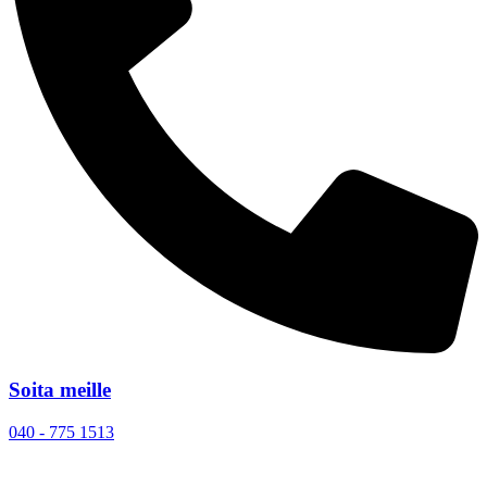
Soita meille
040 - 775 1513