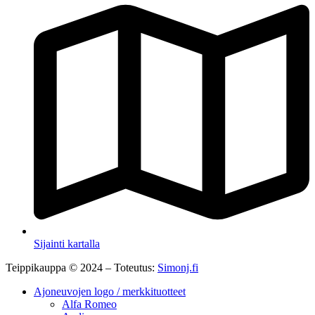
Sijainti kartalla
Teippikauppa © 2024 – Toteutus:
Simonj.fi
Ajoneuvojen logo / merkkituotteet
Alfa Romeo