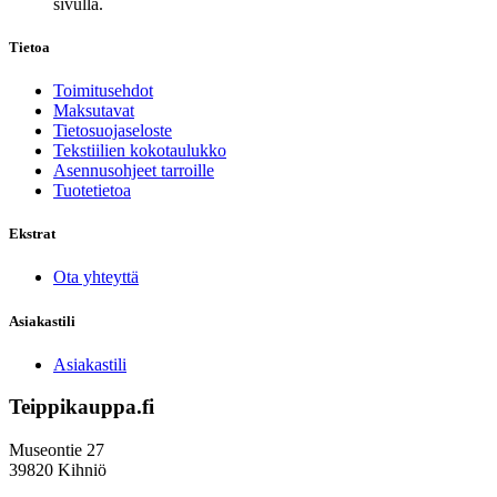
sivulla.
Tietoa
Toimitusehdot
Maksutavat
Tietosuojaseloste
Tekstiilien kokotaulukko
Asennusohjeet tarroille
Tuotetietoa
Ekstrat
Ota yhteyttä
Asiakastili
Asiakastili
Teippikauppa.fi
Museontie 27
39820 Kihniö