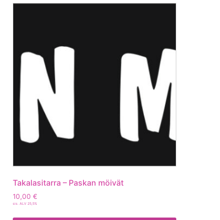
Takalasitarra – Paskan möivät
10,00
€
sis. ALV 25,5%