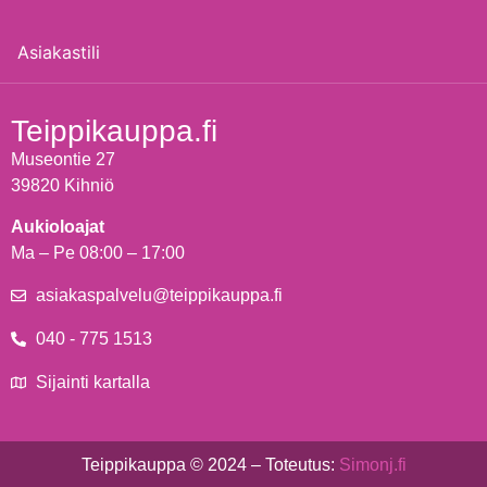
Asiakastili
Teippikauppa.fi
Museontie 27
39820 Kihniö
Aukioloajat
Ma – Pe 08:00 – 17:00
asiakaspalvelu@teippikauppa.fi
040 - 775 1513
Sijainti kartalla
Teippikauppa © 2024 – Toteutus:
Simonj.fi