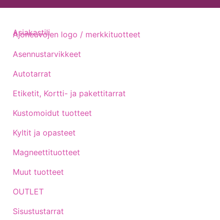
Asiakastili
Ajoneuvojen logo / merkkituotteet
Asennustarvikkeet
Autotarrat
Etiketit, Kortti- ja pakettitarrat
Kustomoidut tuotteet
Kyltit ja opasteet
Magneettituotteet
Muut tuotteet
OUTLET
Sisustustarrat