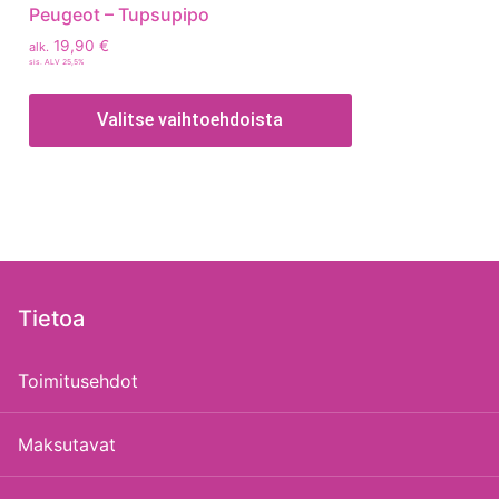
Peugeot – Tupsupipo
19,90
€
alk.
sis. ALV 25,5%
Valitse vaihtoehdoista
Tietoa
Toimitusehdot
Maksutavat