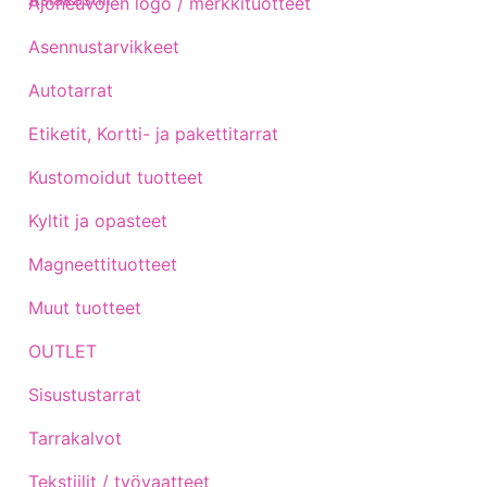
Ajoneuvojen logo / merkkituotteet
Asennustarvikkeet
Autotarrat
Etiketit, Kortti- ja pakettitarrat
Kustomoidut tuotteet
Kyltit ja opasteet
Magneettituotteet
Muut tuotteet
OUTLET
Sisustustarrat
Tarrakalvot
Tekstiilit / työvaatteet