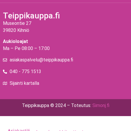
Teippikauppa.fi
Museontie 27
39820 Kihniö
Aukioloajat
Ma – Pe 08:00 – 17:00
asiakaspalvelu@teippikauppa.fi
040 - 775 1513
Sijainti kartalla
Teippikauppa © 2024 – Toteutus:
Simonj.fi
Asiakastili