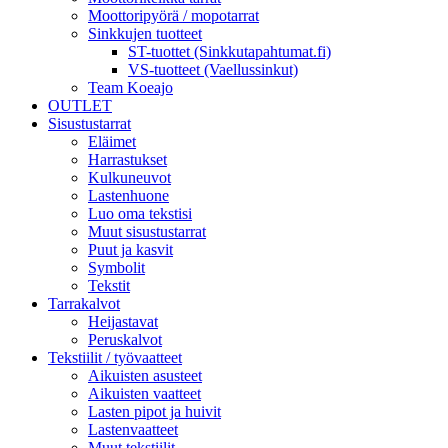
Moottoripyörä / mopotarrat
Sinkkujen tuotteet
ST-tuottet (Sinkkutapahtumat.fi)
VS-tuotteet (Vaellussinkut)
Team Koeajo
OUTLET
Sisustustarrat
Eläimet
Harrastukset
Kulkuneuvot
Lastenhuone
Luo oma tekstisi
Muut sisustustarrat
Puut ja kasvit
Symbolit
Tekstit
Tarrakalvot
Heijastavat
Peruskalvot
Tekstiilit / työvaatteet
Aikuisten asusteet
Aikuisten vaatteet
Lasten pipot ja huivit
Lastenvaatteet
Muut tekstiilit