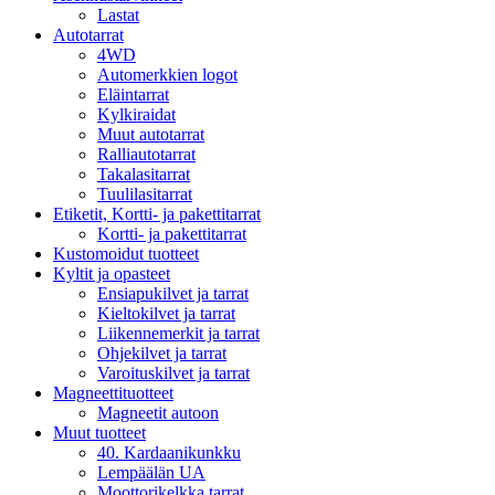
Lastat
Autotarrat
4WD
Automerkkien logot
Eläintarrat
Kylkiraidat
Muut autotarrat
Ralliautotarrat
Takalasitarrat
Tuulilasitarrat
Etiketit, Kortti- ja pakettitarrat
Kortti- ja pakettitarrat
Kustomoidut tuotteet
Kyltit ja opasteet
Ensiapukilvet ja tarrat
Kieltokilvet ja tarrat
Liikennemerkit ja tarrat
Ohjekilvet ja tarrat
Varoituskilvet ja tarrat
Magneettituotteet
Magneetit autoon
Muut tuotteet
40. Kardaanikunkku
Lempäälän UA
Moottorikelkka tarrat