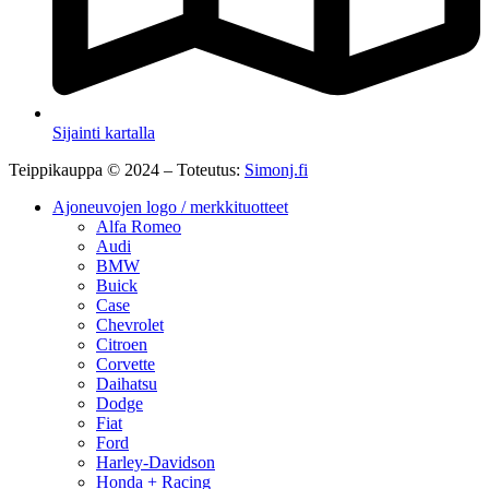
Sijainti kartalla
Teippikauppa © 2024 – Toteutus:
Simonj.fi
Ajoneuvojen logo / merkkituotteet
Alfa Romeo
Audi
BMW
Buick
Case
Chevrolet
Citroen
Corvette
Daihatsu
Dodge
Fiat
Ford
Harley-Davidson
Honda + Racing