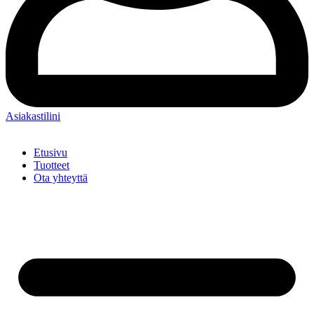
Asiakastilini
Etusivu
Tuotteet
Ota yhteyttä