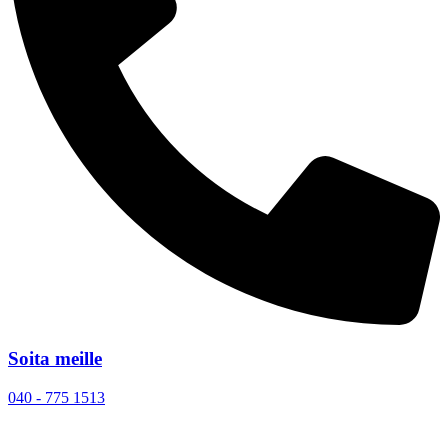
Soita meille
040 - 775 1513