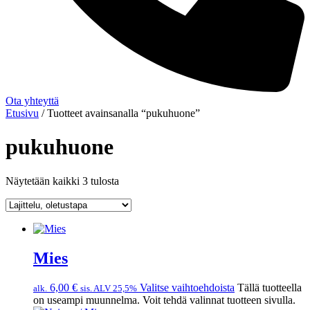
Ota yhteyttä
Etusivu
/ Tuotteet avainsanalla “pukuhuone”
pukuhuone
Näytetään kaikki 3 tulosta
Mies
6,00
€
Valitse vaihtoehdoista
Tällä tuotteella
alk.
sis. ALV 25,5%
on useampi muunnelma. Voit tehdä valinnat tuotteen sivulla.