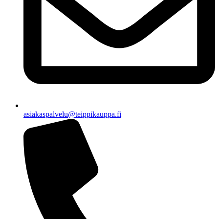
asiakaspalvelu@teippikauppa.fi