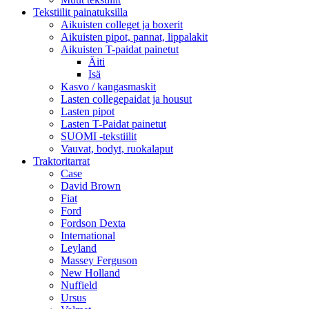
Tekstiilit painatuksilla
Aikuisten colleget ja boxerit
Aikuisten pipot, pannat, lippalakit
Aikuisten T-paidat painetut
Äiti
Isä
Kasvo / kangasmaskit
Lasten collegepaidat ja housut
Lasten pipot
Lasten T-Paidat painetut
SUOMI -tekstiilit
Vauvat, bodyt, ruokalaput
Traktoritarrat
Case
David Brown
Fiat
Ford
Fordson Dexta
International
Leyland
Massey Ferguson
New Holland
Nuffield
Ursus