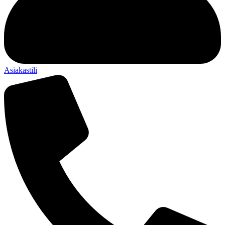
Asiakastili