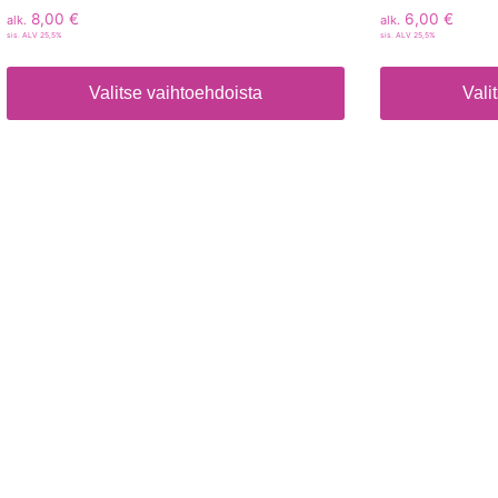
8,00
€
6,00
€
alk.
alk.
sis. ALV 25,5%
sis. ALV 25,5%
Valitse vaihtoehdoista
Vali