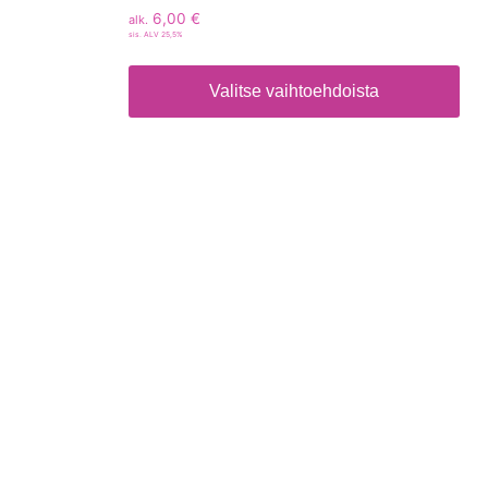
6,00
€
alk.
sis. ALV 25,5%
Valitse vaihtoehdoista
Tietoa
Toimitusehdot
Maksutavat
Tietosuojaseloste
Tekstiilien kokotaulukko