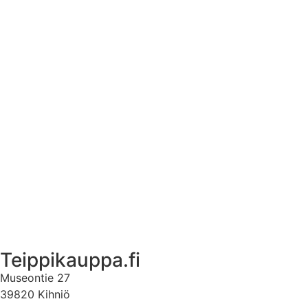
Asennusohjeet tarroille
Tuotetietoa
Ekstrat
Ota yhteyttä
Asiakastili
Asiakastili
Teippikauppa.fi
Museontie 27
39820 Kihniö