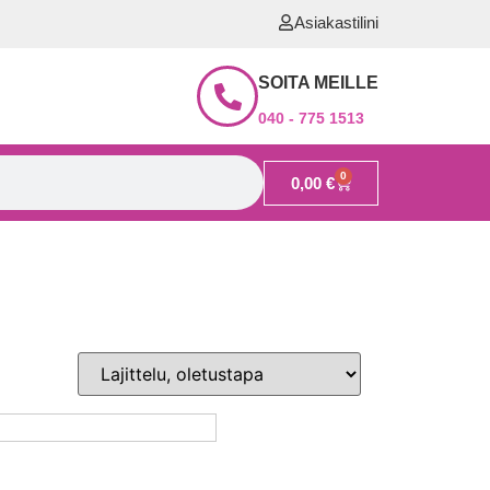
Asiakastilini
SOITA MEILLE
040 - 775 1513
0
0,00
€