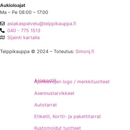
Aukioloajat
Ma – Pe 08:00 – 17:00
asiakaspalvelu@teippikauppa.fi
040 - 775 1513
Sijainti kartalla
Teippikauppa © 2024 – Toteutus:
Simonj.fi
Asiakastili
Ajoneuvojen logo / merkkituotteet
Asennustarvikkeet
Autotarrat
Etiketit, Kortti- ja pakettitarrat
Kustomoidut tuotteet