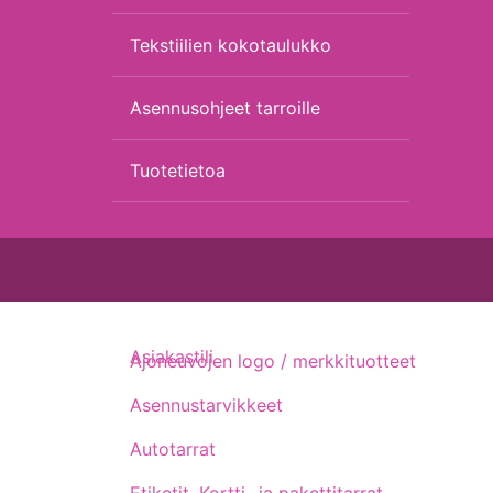
Tekstiilien kokotaulukko
Asennusohjeet tarroille
Tuotetietoa
Asiakastili
Ajoneuvojen logo / merkkituotteet
Asennustarvikkeet
Autotarrat