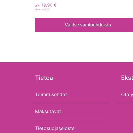
19,90
€
alk.
sis. ALV 25,5%
Valitse vaihtoehdoista
Tietoa
Ekst
Toimitusehdot
Ota y
Maksutavat
Tietosuojaseloste