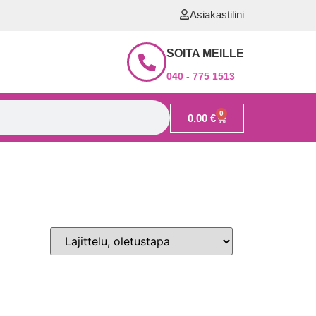
Asiakastilini
SOITA MEILLE
040 - 775 1513
0
0,00
€