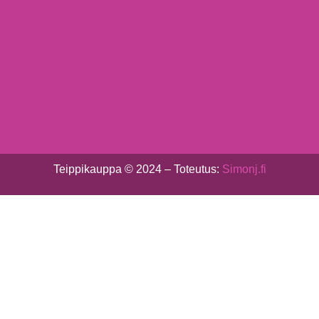
Teippikauppa © 2024 – Toteutus:
Simonj.fi