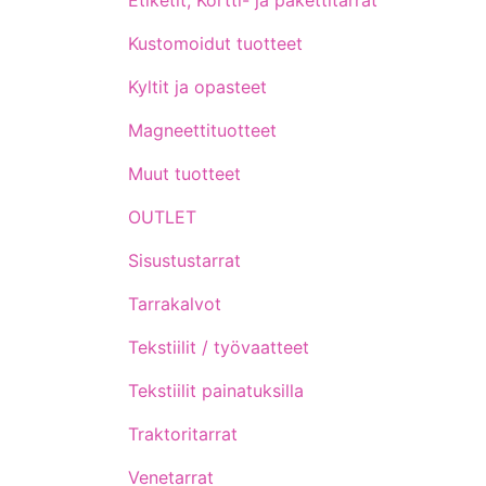
Etiketit, Kortti- ja pakettitarrat
Kustomoidut tuotteet
Kyltit ja opasteet
Magneettituotteet
Muut tuotteet
OUTLET
Sisustustarrat
Tarrakalvot
Tekstiilit / työvaatteet
Tekstiilit painatuksilla
Traktoritarrat
Venetarrat