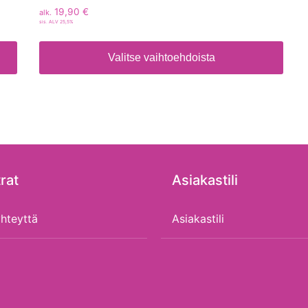
19,90
€
alk.
sis. ALV 25,5%
Valitse vaihtoehdoista
rat
Asiakastili
hteyttä
Asiakastili