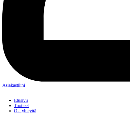
Asiakastilini
Etusivu
Tuotteet
Ota yhteyttä