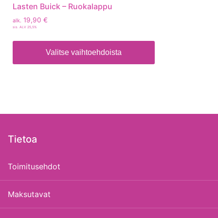
Lasten Buick – Ruokalappu
19,90
€
alk.
sis. ALV 25,5%
Valitse vaihtoehdoista
Tietoa
Toimitusehdot
Maksutavat