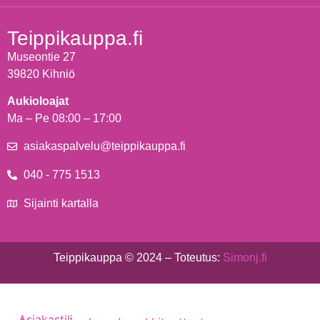
Teippikauppa.fi
Museontie 27
39820 Kihniö
Aukioloajat
Ma – Pe 08:00 – 17:00
asiakaspalvelu@teippikauppa.fi
040 - 775 1513
Sijainti kartalla
Teippikauppa © 2024 – Toteutus:
Simonj.fi
Asiakastili