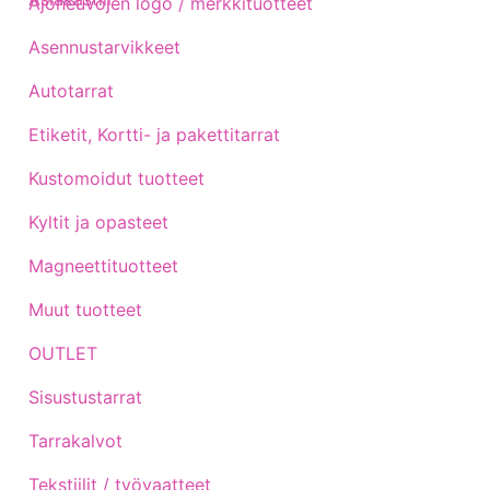
Ajoneuvojen logo / merkkituotteet
Asennustarvikkeet
Autotarrat
Etiketit, Kortti- ja pakettitarrat
Kustomoidut tuotteet
Kyltit ja opasteet
Magneettituotteet
Muut tuotteet
OUTLET
Sisustustarrat
Tarrakalvot
Tekstiilit / työvaatteet