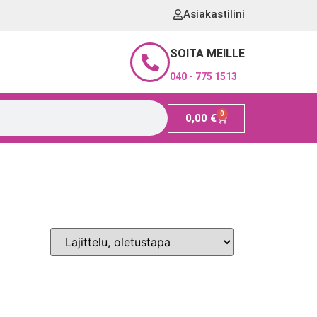
Asiakastilini
SOITA MEILLE
040 - 775 1513
0
0,00
€