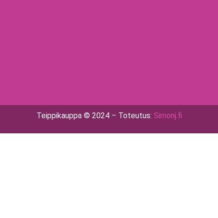
Teippikauppa © 2024 – Toteutus:
Simonj.fi