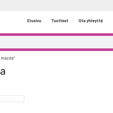
Etusivu
Tuotteet
Ota yhteyttä
u mazda”
da