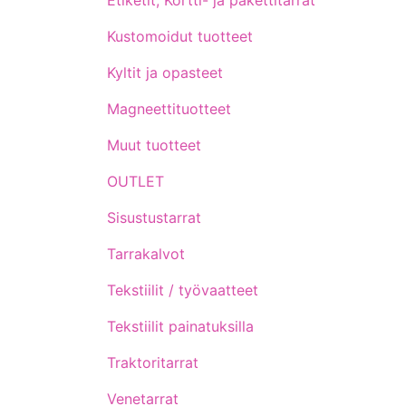
Etiketit, Kortti- ja pakettitarrat
Kustomoidut tuotteet
Kyltit ja opasteet
Magneettituotteet
Muut tuotteet
OUTLET
Sisustustarrat
Tarrakalvot
Tekstiilit / työvaatteet
Tekstiilit painatuksilla
Traktoritarrat
Venetarrat