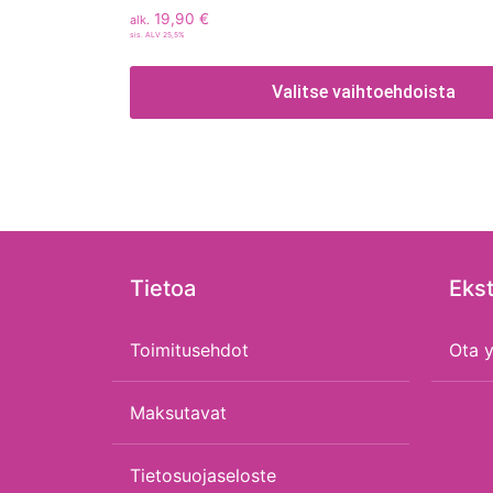
19,90
€
alk.
sis. ALV 25,5%
Valitse vaihtoehdoista
Tietoa
Ekst
Toimitusehdot
Ota y
Maksutavat
Tietosuojaseloste