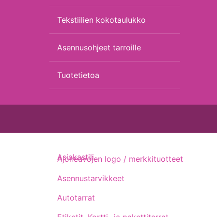
Tekstiilien kokotaulukko
Asennusohjeet tarroille
Tuotetietoa
Asiakastili
Ajoneuvojen logo / merkkituotteet
Asennustarvikkeet
Autotarrat