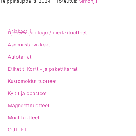
Teippikauppa © 2024 – Toteutus:
Simonj.fi
Asiakastili
Ajoneuvojen logo / merkkituotteet
Asennustarvikkeet
Autotarrat
Etiketit, Kortti- ja pakettitarrat
Kustomoidut tuotteet
Kyltit ja opasteet
Magneettituotteet
Muut tuotteet
OUTLET