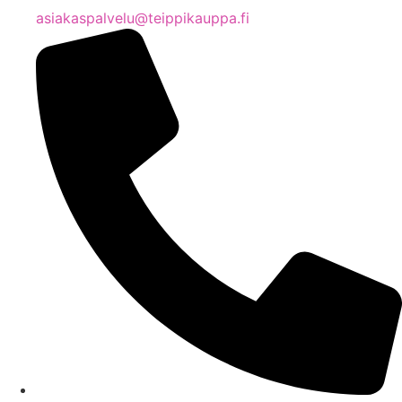
asiakaspalvelu@teippikauppa.fi