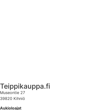
Asennusohjeet tarroille
Tuotetietoa
Ekstrat
Ota yhteyttä
Asiakastili
Asiakastili
Teippikauppa.fi
Museontie 27
39820 Kihniö
Aukioloajat