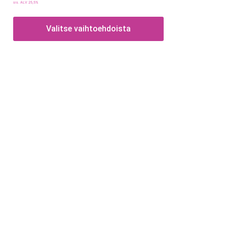
sis. ALV 25,5%
Valitse vaihtoehdoista
Tietoa
Toimitusehdot
Maksutavat
Tietosuojaseloste
Tekstiilien kokotaulukko