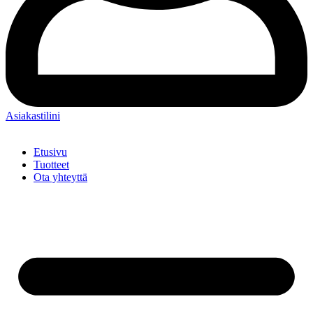
Asiakastilini
Etusivu
Tuotteet
Ota yhteyttä