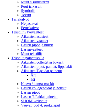
Muut sisustustarrat
Puut ja kasvit
Symbolit
Tekstit
Tarrakalvot
Heijastavat
Peruskalvot
Tekstiilit / työvaatteet
Aikuisten asusteet
Aikuisten vaatteet
Lasten pipot ja huivit
Lastenvaatteet
Muut tekstiilit
Tekstiilit painatuksilla
Aikuisten colleget ja boxerit
Aikuisten pipot, pannat, lippalakit
Aikuisten T-paidat painetut
Äiti
Isä
Kasvo / kangasmaskit
Lasten collegepaidat ja housut
Lasten pipot
Lasten T-Paidat painetut
SUOMI -tekstiilit
Vauvat, bodyt, ruokalaput