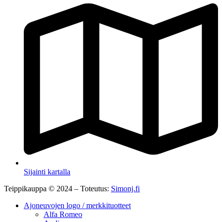
Sijainti kartalla
Teippikauppa © 2024 – Toteutus:
Simonj.fi
Ajoneuvojen logo / merkkituotteet
Alfa Romeo