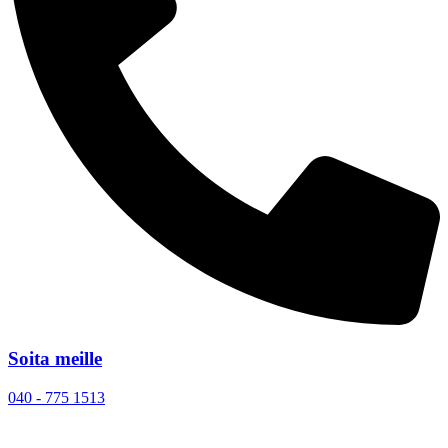
Soita meille
040 - 775 1513