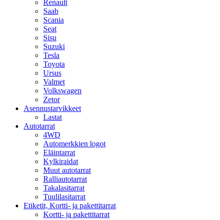
Renault
Saab
Scania
Seat
Sisu
Suzuki
Tesla
Toyota
Ursus
Valmet
Volkswagen
Zetor
Asennustarvikkeet
Lastat
Autotarrat
4WD
Automerkkien logot
Eläintarrat
Kylkiraidat
Muut autotarrat
Ralliautotarrat
Takalasitarrat
Tuulilasitarrat
Etiketit, Kortti- ja pakettitarrat
Kortti- ja pakettitarrat