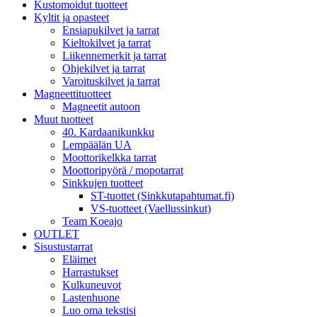
Kustomoidut tuotteet
Kyltit ja opasteet
Ensiapukilvet ja tarrat
Kieltokilvet ja tarrat
Liikennemerkit ja tarrat
Ohjekilvet ja tarrat
Varoituskilvet ja tarrat
Magneettituotteet
Magneetit autoon
Muut tuotteet
40. Kardaanikunkku
Lempäälän UA
Moottorikelkka tarrat
Moottoripyörä / mopotarrat
Sinkkujen tuotteet
ST-tuottet (Sinkkutapahtumat.fi)
VS-tuotteet (Vaellussinkut)
Team Koeajo
OUTLET
Sisustustarrat
Eläimet
Harrastukset
Kulkuneuvot
Lastenhuone
Luo oma tekstisi