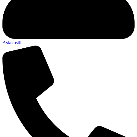
Asiakastili