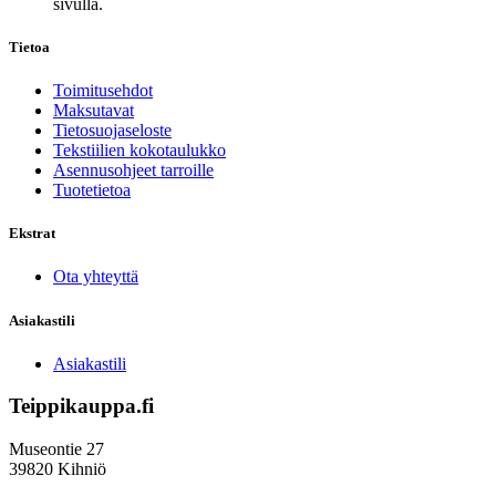
sivulla.
Tietoa
Toimitusehdot
Maksutavat
Tietosuojaseloste
Tekstiilien kokotaulukko
Asennusohjeet tarroille
Tuotetietoa
Ekstrat
Ota yhteyttä
Asiakastili
Asiakastili
Teippikauppa.fi
Museontie 27
39820 Kihniö