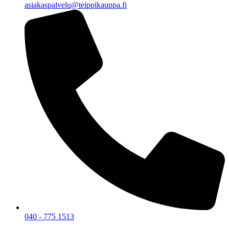
asiakaspalvelu@teippikauppa.fi
040 - 775 1513