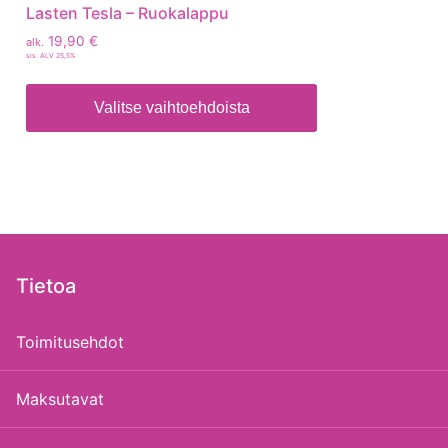
Lasten Tesla – Ruokalappu
19,90
€
alk.
sis. ALV 25,5%
Valitse vaihtoehdoista
Tietoa
Toimitusehdot
Maksutavat