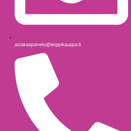
asiakaspalvelu@teippikauppa.fi