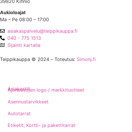
39820 Kihniö
Aukioloajat
Ma – Pe 08:00 – 17:00
asiakaspalvelu@teippikauppa.fi
040 - 775 1513
Sijainti kartalla
Teippikauppa © 2024 – Toteutus:
Simonj.fi
Asiakastili
Ajoneuvojen logo / merkkituotteet
Asennustarvikkeet
Autotarrat
Etiketit, Kortti- ja pakettitarrat