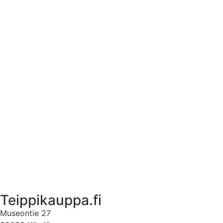
Tekstiilien kokotaulukko
Asennusohjeet tarroille
Tuotetietoa
Ekstrat
Ota yhteyttä
Asiakastili
Asiakastili
Teippikauppa.fi
Museontie 27