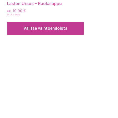
Lasten Ursus – Ruokalappu
19,90
€
alk.
sis. ALV 25,5%
Valitse vaihtoehdoista
Tietoa
Toimitusehdot
Maksutavat
Tietosuojaseloste