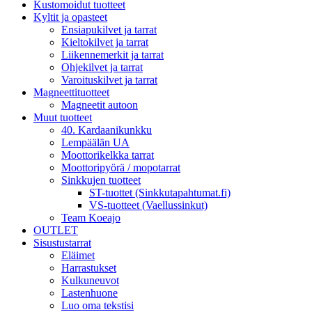
Kustomoidut tuotteet
Kyltit ja opasteet
Ensiapukilvet ja tarrat
Kieltokilvet ja tarrat
Liikennemerkit ja tarrat
Ohjekilvet ja tarrat
Varoituskilvet ja tarrat
Magneettituotteet
Magneetit autoon
Muut tuotteet
40. Kardaanikunkku
Lempäälän UA
Moottorikelkka tarrat
Moottoripyörä / mopotarrat
Sinkkujen tuotteet
ST-tuottet (Sinkkutapahtumat.fi)
VS-tuotteet (Vaellussinkut)
Team Koeajo
OUTLET
Sisustustarrat
Eläimet
Harrastukset
Kulkuneuvot
Lastenhuone
Luo oma tekstisi