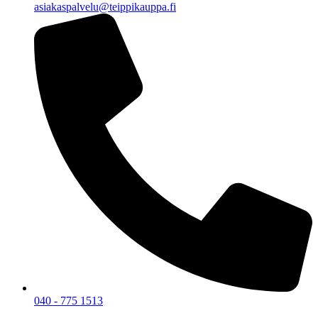
asiakaspalvelu@teippikauppa.fi
040 - 775 1513