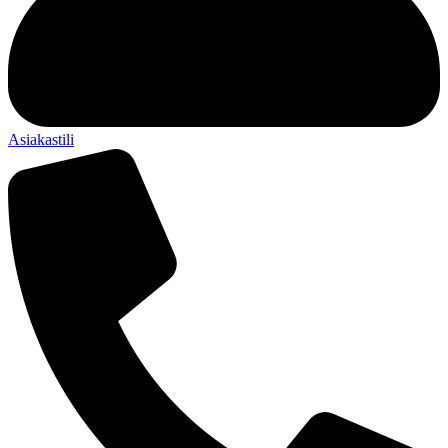
Asiakastili