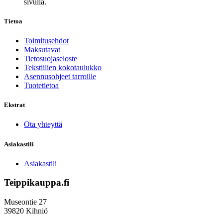
sivulla.
Tietoa
Toimitusehdot
Maksutavat
Tietosuojaseloste
Tekstiilien kokotaulukko
Asennusohjeet tarroille
Tuotetietoa
Ekstrat
Ota yhteyttä
Asiakastili
Asiakastili
Teippikauppa.fi
Museontie 27
39820 Kihniö