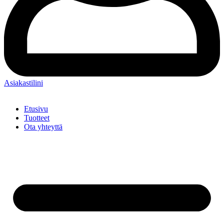
Asiakastilini
Etusivu
Tuotteet
Ota yhteyttä