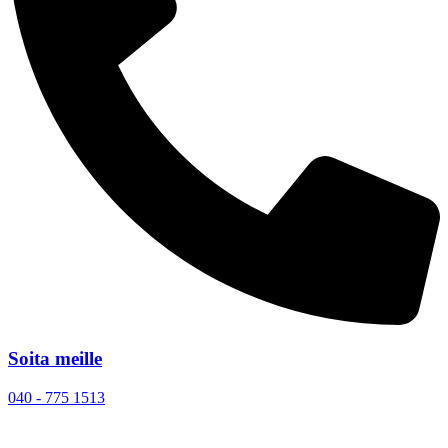
Soita meille
040 - 775 1513