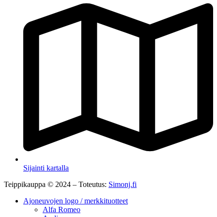
Sijainti kartalla
Teippikauppa © 2024 – Toteutus:
Simonj.fi
Ajoneuvojen logo / merkkituotteet
Alfa Romeo