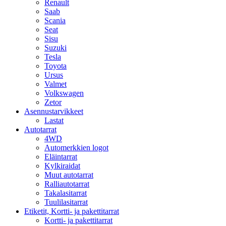
Renault
Saab
Scania
Seat
Sisu
Suzuki
Tesla
Toyota
Ursus
Valmet
Volkswagen
Zetor
Asennustarvikkeet
Lastat
Autotarrat
4WD
Automerkkien logot
Eläintarrat
Kylkiraidat
Muut autotarrat
Ralliautotarrat
Takalasitarrat
Tuulilasitarrat
Etiketit, Kortti- ja pakettitarrat
Kortti- ja pakettitarrat