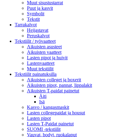
Muut sisustustarrat
Puut ja kasvit
Symbolit
Tekstit
Tarrakalvot
Heijastavat
Peruskalvot
Tekstiilit / työvaatteet
Aikuisten asusteet
Aikuisten vaatteet
Lasten pipot ja huivit
Lastenvaatteet
Muut tekstiilit
Tekstiilit painatuksilla
Aikuisten colleget ja boxerit
Aikuisten pipot, pannat, lippalakit
Aikuisten T-paidat painetut
Äiti
Isä
Kasvo / kangasmaskit
Lasten collegepaidat ja housut
Lasten pipot
Lasten T-Paidat painetut
SUOMI -tekstiilit
Vauvat, bodyt, ruokalaput