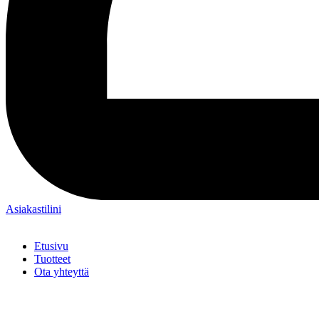
Asiakastilini
Etusivu
Tuotteet
Ota yhteyttä