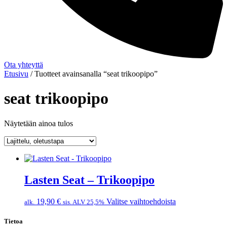
Ota yhteyttä
Etusivu
/ Tuotteet avainsanalla “seat trikoopipo”
seat trikoopipo
Näytetään ainoa tulos
Lasten Seat – Trikoopipo
Tällä
19,90
€
Valitse vaihtoehdoista
alk.
sis. ALV 25,5%
tuotteella
on
Tietoa