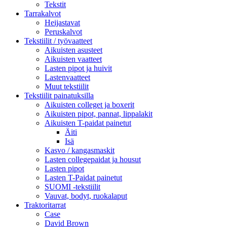
Tekstit
Tarrakalvot
Heijastavat
Peruskalvot
Tekstiilit / työvaatteet
Aikuisten asusteet
Aikuisten vaatteet
Lasten pipot ja huivit
Lastenvaatteet
Muut tekstiilit
Tekstiilit painatuksilla
Aikuisten colleget ja boxerit
Aikuisten pipot, pannat, lippalakit
Aikuisten T-paidat painetut
Äiti
Isä
Kasvo / kangasmaskit
Lasten collegepaidat ja housut
Lasten pipot
Lasten T-Paidat painetut
SUOMI -tekstiilit
Vauvat, bodyt, ruokalaput
Traktoritarrat
Case
David Brown