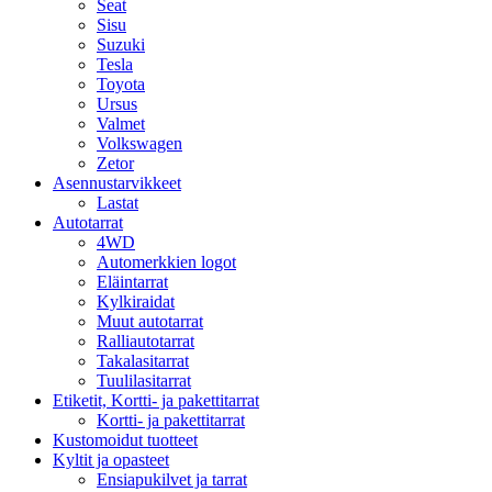
Seat
Sisu
Suzuki
Tesla
Toyota
Ursus
Valmet
Volkswagen
Zetor
Asennustarvikkeet
Lastat
Autotarrat
4WD
Automerkkien logot
Eläintarrat
Kylkiraidat
Muut autotarrat
Ralliautotarrat
Takalasitarrat
Tuulilasitarrat
Etiketit, Kortti- ja pakettitarrat
Kortti- ja pakettitarrat
Kustomoidut tuotteet
Kyltit ja opasteet
Ensiapukilvet ja tarrat