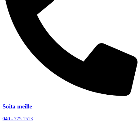
Soita meille
040 - 775 1513