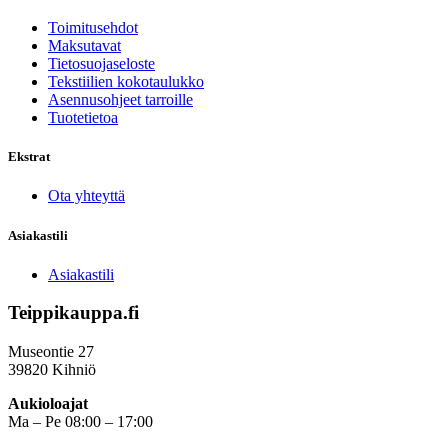
useampi
muunnelma.
Toimitusehdot
Voit
Maksutavat
tehdä
Tietosuojaseloste
valinnat
Tekstiilien kokotaulukko
tuotteen
Asennusohjeet tarroille
sivulla.
Tuotetietoa
Ekstrat
Ota yhteyttä
Asiakastili
Asiakastili
Teippikauppa.fi
Museontie 27
39820 Kihniö
Aukioloajat
Ma – Pe 08:00 – 17:00