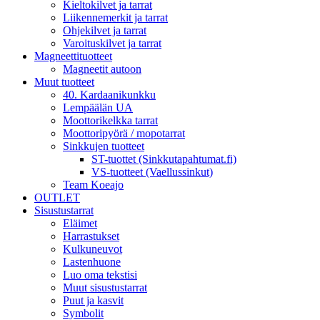
Kieltokilvet ja tarrat
Liikennemerkit ja tarrat
Ohjekilvet ja tarrat
Varoituskilvet ja tarrat
Magneettituotteet
Magneetit autoon
Muut tuotteet
40. Kardaanikunkku
Lempäälän UA
Moottorikelkka tarrat
Moottoripyörä / mopotarrat
Sinkkujen tuotteet
ST-tuottet (Sinkkutapahtumat.fi)
VS-tuotteet (Vaellussinkut)
Team Koeajo
OUTLET
Sisustustarrat
Eläimet
Harrastukset
Kulkuneuvot
Lastenhuone
Luo oma tekstisi
Muut sisustustarrat
Puut ja kasvit
Symbolit