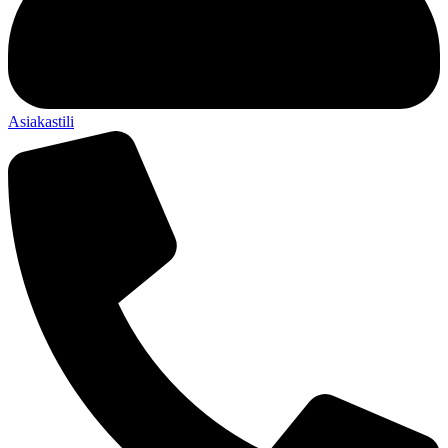
Asiakastili