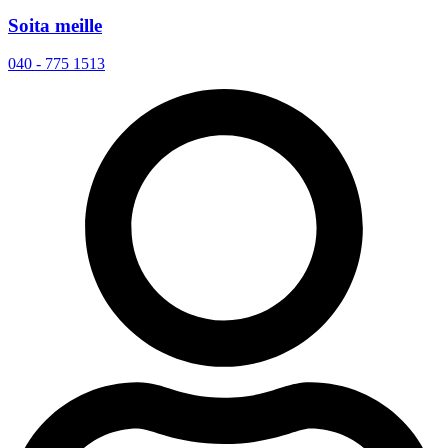
Soita meille
040 - 775 1513