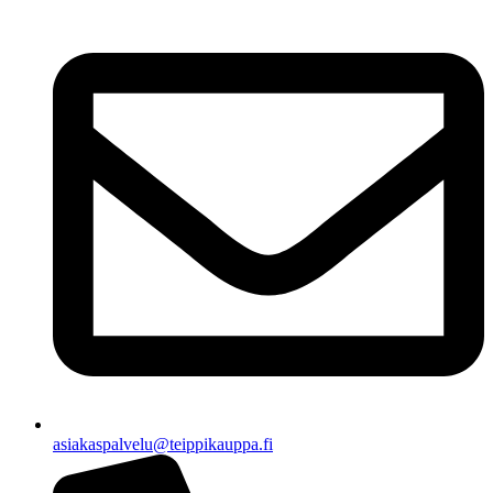
asiakaspalvelu@teippikauppa.fi