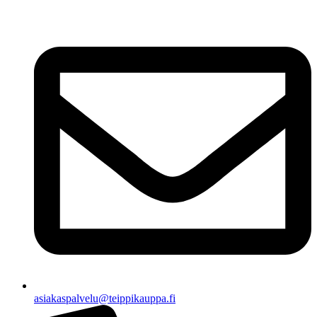
asiakaspalvelu@teippikauppa.fi