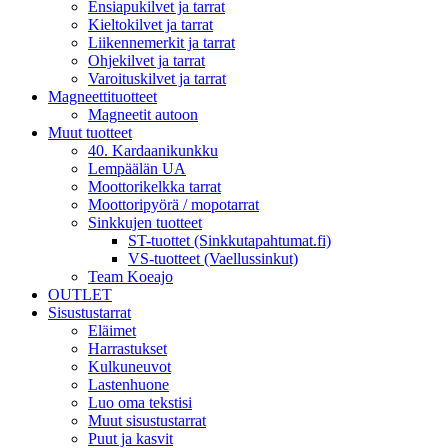
Ensiapukilvet ja tarrat
Kieltokilvet ja tarrat
Liikennemerkit ja tarrat
Ohjekilvet ja tarrat
Varoituskilvet ja tarrat
Magneettituotteet
Magneetit autoon
Muut tuotteet
40. Kardaanikunkku
Lempäälän UA
Moottorikelkka tarrat
Moottoripyörä / mopotarrat
Sinkkujen tuotteet
ST-tuottet (Sinkkutapahtumat.fi)
VS-tuotteet (Vaellussinkut)
Team Koeajo
OUTLET
Sisustustarrat
Eläimet
Harrastukset
Kulkuneuvot
Lastenhuone
Luo oma tekstisi
Muut sisustustarrat
Puut ja kasvit