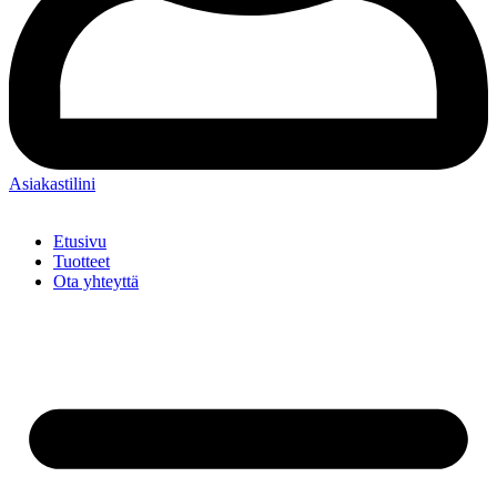
Asiakastilini
Etusivu
Tuotteet
Ota yhteyttä