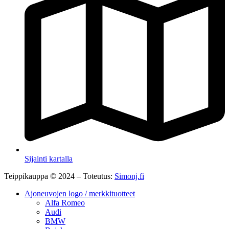
Sijainti kartalla
Teippikauppa © 2024 – Toteutus:
Simonj.fi
Ajoneuvojen logo / merkkituotteet
Alfa Romeo
Audi
BMW