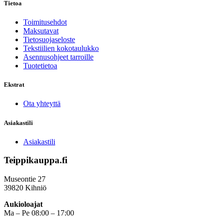
Tietoa
Toimitusehdot
Maksutavat
Tietosuojaseloste
Tekstiilien kokotaulukko
Asennusohjeet tarroille
Tuotetietoa
Ekstrat
Ota yhteyttä
Asiakastili
Asiakastili
Teippikauppa.fi
Museontie 27
39820 Kihniö
Aukioloajat
Ma – Pe 08:00 – 17:00