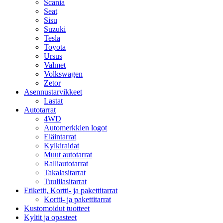
Scania
Seat
Sisu
Suzuki
Tesla
Toyota
Ursus
Valmet
Volkswagen
Zetor
Asennustarvikkeet
Lastat
Autotarrat
4WD
Automerkkien logot
Eläintarrat
Kylkiraidat
Muut autotarrat
Ralliautotarrat
Takalasitarrat
Tuulilasitarrat
Etiketit, Kortti- ja pakettitarrat
Kortti- ja pakettitarrat
Kustomoidut tuotteet
Kyltit ja opasteet