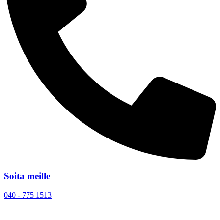
Soita meille
040 - 775 1513