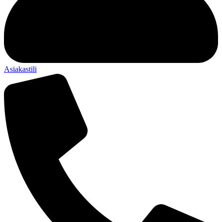
Asiakastili