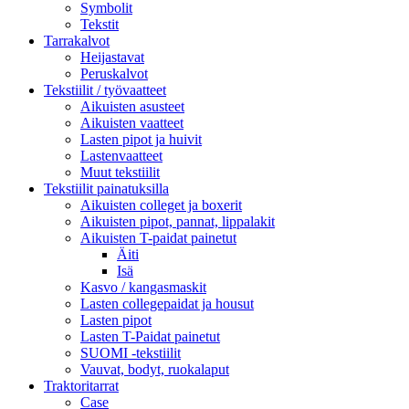
Symbolit
Tekstit
Tarrakalvot
Heijastavat
Peruskalvot
Tekstiilit / työvaatteet
Aikuisten asusteet
Aikuisten vaatteet
Lasten pipot ja huivit
Lastenvaatteet
Muut tekstiilit
Tekstiilit painatuksilla
Aikuisten colleget ja boxerit
Aikuisten pipot, pannat, lippalakit
Aikuisten T-paidat painetut
Äiti
Isä
Kasvo / kangasmaskit
Lasten collegepaidat ja housut
Lasten pipot
Lasten T-Paidat painetut
SUOMI -tekstiilit
Vauvat, bodyt, ruokalaput
Traktoritarrat
Case