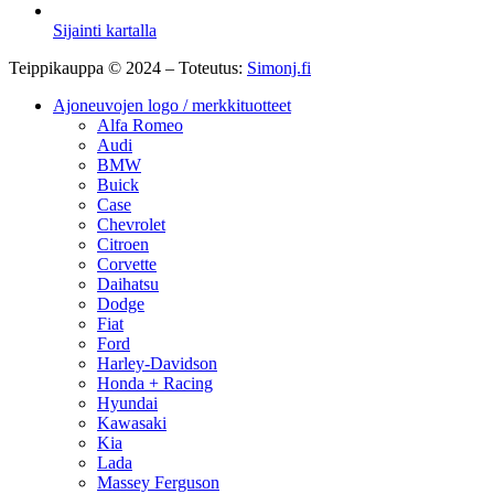
Sijainti kartalla
Teippikauppa © 2024 – Toteutus:
Simonj.fi
Ajoneuvojen logo / merkkituotteet
Alfa Romeo
Audi
BMW
Buick
Case
Chevrolet
Citroen
Corvette
Daihatsu
Dodge
Fiat
Ford
Harley-Davidson
Honda + Racing
Hyundai
Kawasaki
Kia
Lada
Massey Ferguson