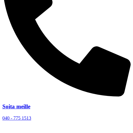
Soita meille
040 - 775 1513