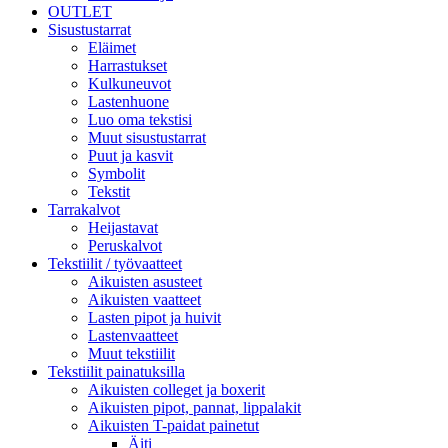
OUTLET
Sisustustarrat
Eläimet
Harrastukset
Kulkuneuvot
Lastenhuone
Luo oma tekstisi
Muut sisustustarrat
Puut ja kasvit
Symbolit
Tekstit
Tarrakalvot
Heijastavat
Peruskalvot
Tekstiilit / työvaatteet
Aikuisten asusteet
Aikuisten vaatteet
Lasten pipot ja huivit
Lastenvaatteet
Muut tekstiilit
Tekstiilit painatuksilla
Aikuisten colleget ja boxerit
Aikuisten pipot, pannat, lippalakit
Aikuisten T-paidat painetut
Äiti