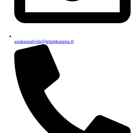
asiakaspalvelu@teippikauppa.fi