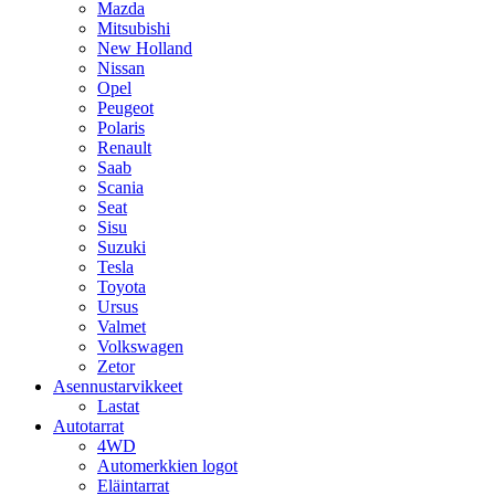
Mazda
Mitsubishi
New Holland
Nissan
Opel
Peugeot
Polaris
Renault
Saab
Scania
Seat
Sisu
Suzuki
Tesla
Toyota
Ursus
Valmet
Volkswagen
Zetor
Asennustarvikkeet
Lastat
Autotarrat
4WD
Automerkkien logot
Eläintarrat