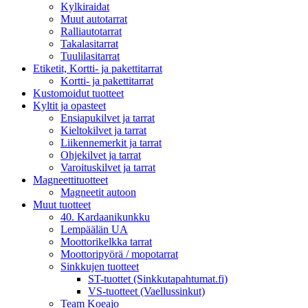
Kylkiraidat
Muut autotarrat
Ralliautotarrat
Takalasitarrat
Tuulilasitarrat
Etiketit, Kortti- ja pakettitarrat
Kortti- ja pakettitarrat
Kustomoidut tuotteet
Kyltit ja opasteet
Ensiapukilvet ja tarrat
Kieltokilvet ja tarrat
Liikennemerkit ja tarrat
Ohjekilvet ja tarrat
Varoituskilvet ja tarrat
Magneettituotteet
Magneetit autoon
Muut tuotteet
40. Kardaanikunkku
Lempäälän UA
Moottorikelkka tarrat
Moottoripyörä / mopotarrat
Sinkkujen tuotteet
ST-tuottet (Sinkkutapahtumat.fi)
VS-tuotteet (Vaellussinkut)
Team Koeajo