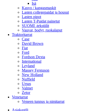
Isä
Kasvo / kangasmaskit
Lasten collegepaidat ja housut
Lasten pipot
Lasten T-Paidat painetut
SUOMI -tekstiilit
Vauvat, bodyt, ruokalaput
Traktoritarrat
Case
David Brown
Fiat
Ford
Fordson Dexta
International
Leyland
Massey Ferguson
New Holland
Nuffield
Ursus
Valmet
Zetor
Venetarrat
Veneen tunnus ja nimitarrat
Asiakastili