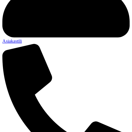
Asiakastili