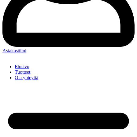
Asiakastilini
Etusivu
Tuotteet
Ota yhteyttä