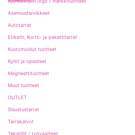
Ajoneuvojen logo / merkkituotteet
Asennustarvikkeet
Autotarrat
Etiketit, Kortti- ja pakettitarrat
Kustomoidut tuotteet
Kyltit ja opasteet
Magneettituotteet
Muut tuotteet
OUTLET
Sisustustarrat
Tarrakalvot
Tekstiilit / työvaatteet