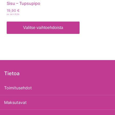
Sisu – Tupsupipo
19,90
€
sis. ALV 25,5%
Valitse vaihtoehdoista
Tietoa
Toimitusehdot
Maksutavat