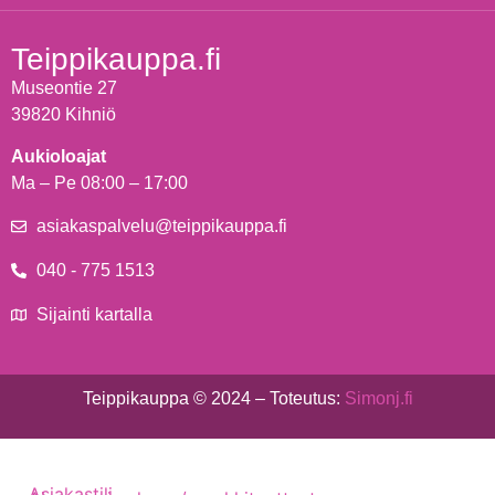
Teippikauppa.fi
Museontie 27
39820 Kihniö
Aukioloajat
Ma – Pe 08:00 – 17:00
asiakaspalvelu@teippikauppa.fi
040 - 775 1513
Sijainti kartalla
Teippikauppa © 2024 – Toteutus:
Simonj.fi
Asiakastili