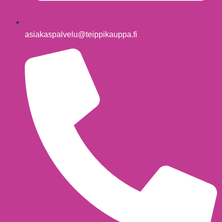
asiakaspalvelu@teippikauppa.fi