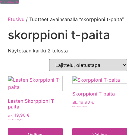
Ota yhteyttä
Etusivu
/ Tuotteet avainsanalla “skorppioni t-paita”
skorppioni t-paita
Näytetään kaikki 2 tulosta
Skorppioni T-paita
Lasten Skorppioni T-
19,90
€
alk.
paita
sis. ALV 25,5%
19,90
€
alk.
sis. ALV 25,5%