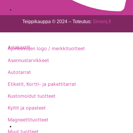
040 - 775 1513
Teippikauppa © 2024 – Toteutus:
Simonj.fi
Asiakastili
Ajoneuvojen logo / merkkituotteet
Asennustarvikkeet
Autotarrat
Etiketit, Kortti- ja pakettitarrat
Kustomoidut tuotteet
Kyltit ja opasteet
Magneettituotteet
Muut tuotteet