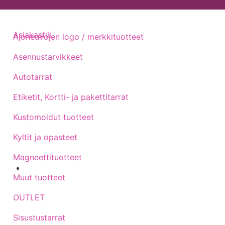
Asiakastili
Ajoneuvojen logo / merkkituotteet
Asennustarvikkeet
Autotarrat
Etiketit, Kortti- ja pakettitarrat
Kustomoidut tuotteet
Kyltit ja opasteet
Magneettituotteet
Muut tuotteet
Sijainti kartalla
OUTLET
Sisustustarrat