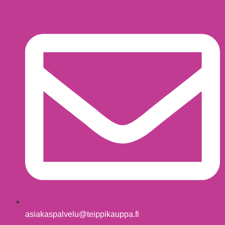
asiakaspalvelu@teippikauppa.fi