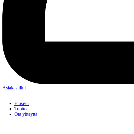
Asiakastilini
Etusivu
Tuotteet
Ota yhteyttä