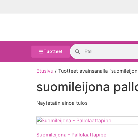
Tuotteet
Etusivu
/ Tuotteet avainsanalla “suomileijon
suomileijona pall
Näytetään ainoa tulos
Suomileijona – Pallolaattapipo