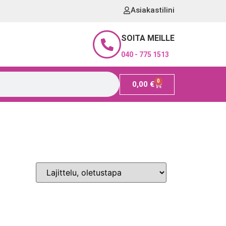
Asiakastilini
SOITA MEILLE
040 - 775 1513
0
0,00
€