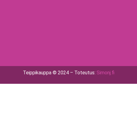
Teippikauppa © 2024 – Toteutus:
Simonj.fi