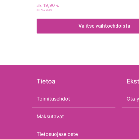
19,90
€
alk.
sis. ALV 25,5%
Valitse vaihtoehdoista
Tietoa
Ekst
Toimitusehdot
Ota y
Maksutavat
Tietosuojaseloste