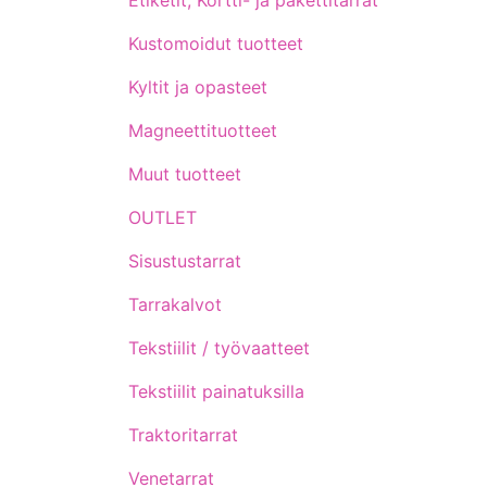
Etiketit, Kortti- ja pakettitarrat
Kustomoidut tuotteet
Kyltit ja opasteet
Magneettituotteet
Muut tuotteet
OUTLET
Sisustustarrat
Tarrakalvot
Tekstiilit / työvaatteet
Tekstiilit painatuksilla
Traktoritarrat
Venetarrat