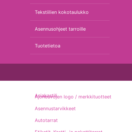
Tekstiilien kokotaulukko
Asennusohjeet tarroille
Tuotetietoa
Asiakastili
Ajoneuvojen logo / merkkituotteet
Asennustarvikkeet
Autotarrat