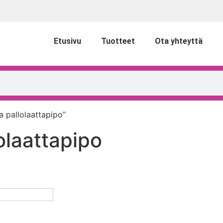
Etusivu
Tuotteet
Ota yhteyttä
a pallolaattapipo”
olaattapipo